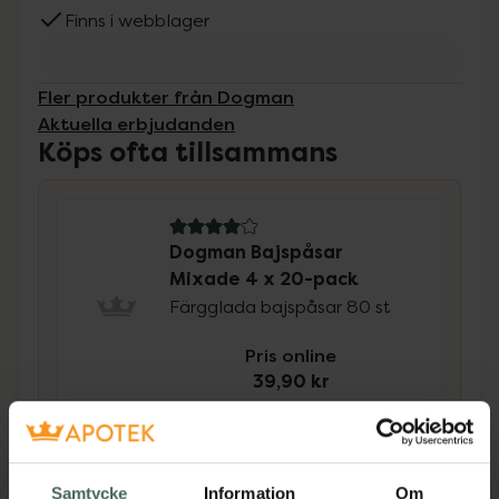
Finns i webblager
Fler produkter från Dogman
Aktuella erbjudanden
Köps ofta tillsammans
4 av 5 i omdöme
Dogman Bajspåsar
Mixade 4 x 20-pack
Färgglada bajspåsar 80 st
Pris online
39,90 kr
5 av 5 i omdöme
Dogman Tugg Dental
Kyckling
Samtycke
Information
Om