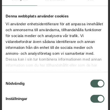
Plackreducerande 70 g
Pris online
Denna webbplats använder cookies
19,90 kr
Vi använder enhetsidentifierare för att anpassa innehållet
och annonserna till användarna, tillhandahålla funktioner
Köp båda för
:
59,80 kr
för sociala medier och analysera vår trafik. Vi
Köp båda
vidarebefordrar även sådana identifierare och annan
information från din enhet till de sociala medier och
annons- och analysföretag som vi samarbetar med.
Dessa kan i sin tur kombinera informationen med annan
Beskrivning
Dölj
information som du har tillhandahållit eller som de har
samlat in när du har använt deras tjänster. Samtycke till
Härligt färgglada och mönstrade bajspåsar av
cookies är frivilligt och du kan när som helst ändra eller
Samtyckesval
tunn men samtidigt hållbar kvalitet. Piggar
återkalla ditt samtycke via webbplatsens
Nödvändig
upp på hundpromenaden och är perfekta att
cookieinställningar. Ett återkallat samtycke påverkar inte
ha med sig i fickan eller i bajspåsehållarna av
lagligheten av behandling som skett innan återkallelsen.
mjuk silikon. Utan handtag. Kommer i 4x20-
Inställningar
pack. 22x32cm.