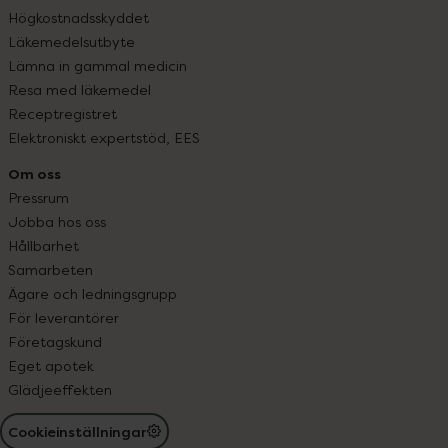
Högkostnadsskyddet
Läkemedelsutbyte
Lämna in gammal medicin
Resa med läkemedel
Receptregistret
Elektroniskt expertstöd, EES
Om oss
Pressrum
Jobba hos oss
Hållbarhet
Samarbeten
Ägare och ledningsgrupp
För leverantörer
Företagskund
Eget apotek
Glädjeeffekten
Cookieinställningar