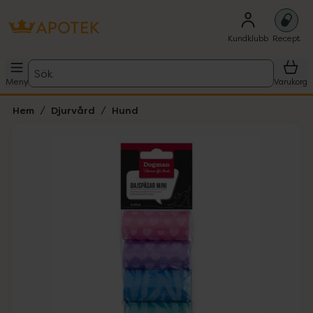
Kundklubb
Recept
Sök
Meny
Varukorg
Hem
Djurvård
Hund
Hoppa över Lista
Lista: . Innehåller 3 objekt.