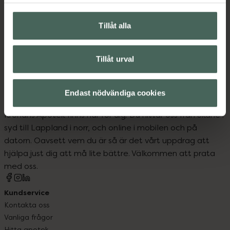
Ansiktsserum
Ansiktsvård
C-vitaminserum
Hudvård
Tillåt alla
Premium hudvård
Tillåt urval
Endast nödvändiga cookies
Kronans Apotek finns här för dig. Du hittar oss från Skåne i
syd till Lappland i norr, och online i mobilen och på
datorn. Oavsett vem du är så är det vårt uppdrag att
hjälpa just dig att må lite bättre. Välkommen att prata
med oss.
Kundservice
Kontakta oss
Vanliga frågor
Hitta apotek