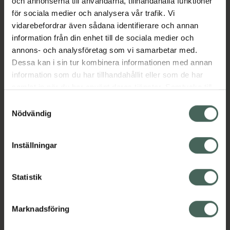
och annonserna till användarna, tillhandahålla funktioner
Jämnare hudton med mer lyster
för sociala medier och analysera vår trafik. Vi
Jämförpris
51,36 kr
/
ml
vidarebefordrar även sådana identifierare och annan
information från din enhet till de sociala medier och
EAN:
04015165354505
annons- och analysföretag som vi samarbetar med.
Kategorier:
Dessa kan i sin tur kombinera informationen med annan
information som du har tillhandahållit eller som de har
Ansiktsserum
Ansiktsvård
C-vitaminserum
samlat in när du har använt deras tjänster. Samtycke till
Hudvård
Premium hudvård
cookies är frivilligt och du kan när som helst ändra eller
Samtyckesval
återkalla ditt samtycke via webbplatsens
Nödvändig
Innehåll
Visa
cookieinställningar. Ett återkallat samtycke påverkar inte
lagligheten av behandling som skett innan återkallelsen.
Inställningar
Instruktioner
Visa
Statistik
Marknadsföring
Upptäck flera produkter inom