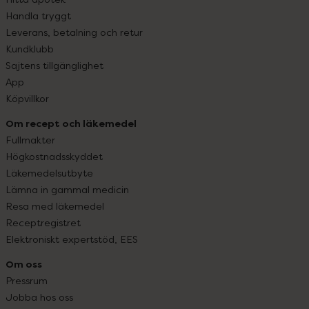
Handla tryggt
Leverans, betalning och retur
Kundklubb
Sajtens tillgänglighet
App
Köpvillkor
Om recept och läkemedel
Fullmakter
Högkostnadsskyddet
Läkemedelsutbyte
Lämna in gammal medicin
Resa med läkemedel
Receptregistret
Elektroniskt expertstöd, EES
Om oss
Pressrum
Jobba hos oss