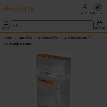
Kundklubb
Recept
Sök
Meny
Varukorg
Hem
Hudvård
Ansiktsvård
Ansiktsserum
C-vitaminserum
Hoppa över Lista
Lista: . Innehåller 1 objekt.