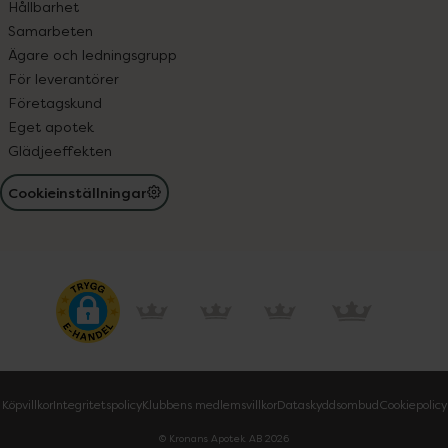
Hållbarhet
Samarbeten
Ägare och ledningsgrupp
För leverantörer
Företagskund
Eget apotek
Glädjeeffekten
Cookieinställningar
Köpvillkor
Integritetspolicy
Klubbens medlemsvillkor
Dataskyddsombud
Cookiepolicy
© Kronans Apotek AB
2026