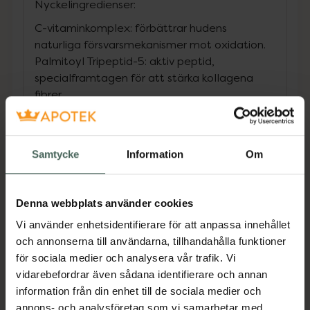
Nyckelingredienser:
C-vitaminkomplex: förbättrar hudens
naturliga försvarsmekanismer mot oxidation.
Palmitoyl Tripeptid-5: aktiv peptid,
specialframtagen för att stärka kollagena
fibrer.
Arjun: reducerar svullnad, förbättrar hudens
elasticitet och skyddar mot skador från fria
radikaler.
Samtycke
Information
Om
Mikroalgextrakt : stimulerar cellförnyelse och
reducerar fina linjer/rynkor. Motverkar också
hyperpigmentering.
Denna webbplats använder cookies
Papain: enzym som skonsamt exfolierar bort
Vi använder enhetsidentifierare för att anpassa innehållet
döda hudceller och förbättrar struktur samt
och annonserna till användarna, tillhandahålla funktioner
lyster.
för sociala medier och analysera vår trafik. Vi
Jämförpris
63000 kr
/
l
vidarebefordrar även sådana identifierare och annan
EAN:
00666151062283
information från din enhet till de sociala medier och
Kategorier:
annons- och analysföretag som vi samarbetar med.