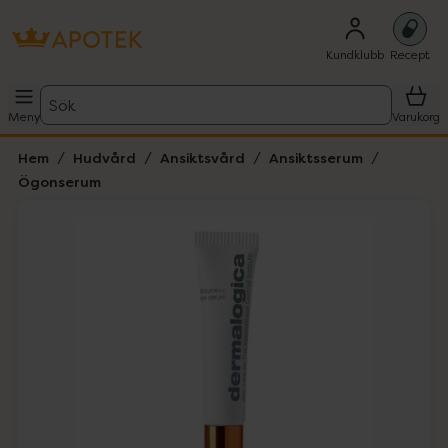
Kundklubb
Recept
Sök
Meny
Varukorg
Hem
Hudvård
Ansiktsvård
Ansiktsserum
Ögonserum
Hoppa över Lista
Lista: . Innehåller 3 objekt.