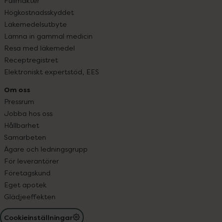
Fullmakter
Högkostnadsskyddet
Läkemedelsutbyte
Lämna in gammal medicin
Resa med läkemedel
Receptregistret
Elektroniskt expertstöd, EES
Om oss
Pressrum
Jobba hos oss
Hållbarhet
Samarbeten
Ägare och ledningsgrupp
För leverantörer
Företagskund
Eget apotek
Glädjeeffekten
Cookieinställningar