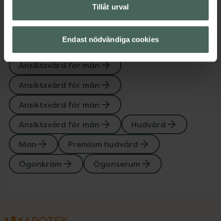
Tillåt urval
Upptäck flera produkter inom
Endast nödvändiga cookies
Ansiktsserum
Ansiktsvård
Ansiktsvård för män
Ansiktsvård för män
Ansiktsvård för män
Ansiktsvård för män
Hudvård
Man
Premium hudvård
Ögonkräm
Ögonserum