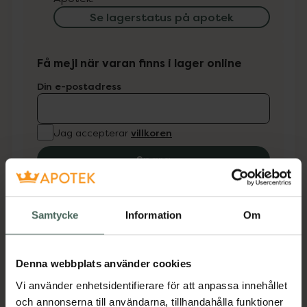
Se lagerstatus på apotek
Få mejl när varan finns i lager online
Din e-postadress
villkoren
Jag accepterar
Spara
Fler produkter från Depend
Samtycke
Information
Om
Aktuella erbjudanden
Beskrivning
Dölj
Denna webbplats använder cookies
Vi använder enhetsidentifierare för att anpassa innehållet
O2 Minilack släpper igenom 30 % mer syre till
och annonserna till användarna, tillhandahålla funktioner