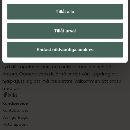
Makeup
Nagellack
Naglar
Tillåt alla
Naglar
Tillåt urval
Endast nödvändiga cookies
Kronans Apotek finns här för dig. Du hittar oss från Skåne i
syd till Lappland i norr, och online i mobilen och på
datorn. Oavsett vem du är så är det vårt uppdrag att
hjälpa just dig att må lite bättre. Välkommen att prata
med oss.
Kundservice
Kontakta oss
Vanliga frågor
Hitta apotek