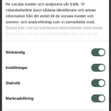
nageln än ett vanligt nagellack. Detta har en
för sociala medier och analysera vår trafik. Vi
positiv inverkan på den naturliga nagelns
vidarebefordrar även sådana identifierare och annan
kvalitet.
information från din enhet till de sociala medier och
annons- och analysföretag som vi samarbetar med.
Jämförpris
7000 kr
/
l
Dessa kan i sin tur kombinera informationen med annan
EAN:
00000073207214
information som du har tillhandahållit eller som de har
samlat in när du har använt deras tjänster. Samtycke till
Kategorier:
cookies är frivilligt och du kan när som helst ändra eller
Samtyckesval
Makeup
Nagellack
Naglar
Naglar
återkalla ditt samtycke via webbplatsens
Nödvändig
cookieinställningar. Ett återkallat samtycke påverkar inte
lagligheten av behandling som skett innan återkallelsen.
Innehåll
Visa
Inställningar
Instruktioner
Visa
Statistik
Marknadsföring
Upptäck flera produkter inom