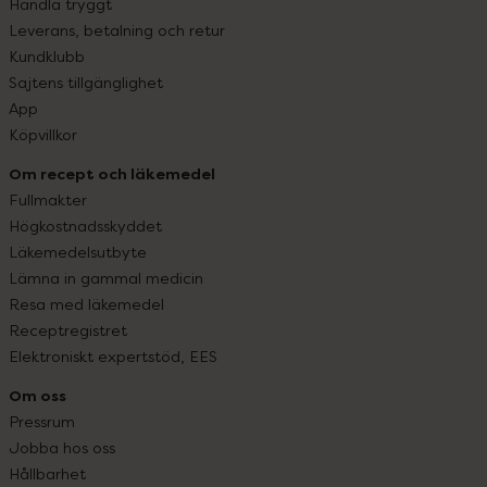
Handla tryggt
Leverans, betalning och retur
Kundklubb
Sajtens tillgänglighet
App
Köpvillkor
Om recept och läkemedel
Fullmakter
Högkostnadsskyddet
Läkemedelsutbyte
Lämna in gammal medicin
Resa med läkemedel
Receptregistret
Elektroniskt expertstöd, EES
Om oss
Pressrum
Jobba hos oss
Hållbarhet