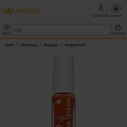
Kundklubb
Recept
Sök
Meny
Varukorg
Hem
Makeup
Naglar
Nagellack
Hoppa över Lista
Lista: . Innehåller 4 objekt.