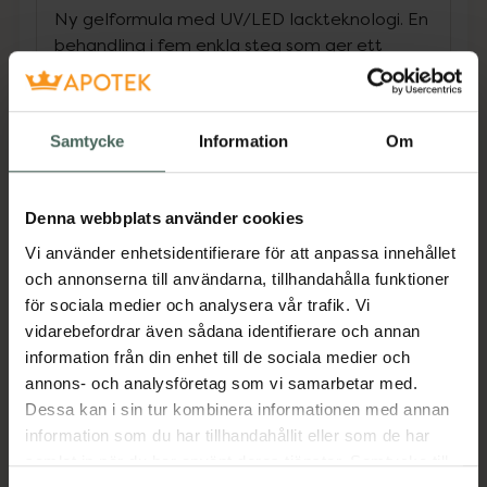
Ny gelformula med UV/LED lackteknologi. En
behandling i fem enkla steg som ger ett
superglansigt resultat med plumpig-effekt
som skiljer sig från ett vanligt nagellack. Du
behöver inte förbereda din naturliga nagel
Samtycke
Information
Om
med filning eller behandla med stark primer,
Gel iQ behöver bara lätt rengöring med en
mild Pre-Cleanser innan du utför din
Denna webbplats använder cookies
lackbehandling. UV/LED-lampan är speciellt
utvecklad med en härdningstid på 30
Vi använder enhetsidentifierare för att anpassa innehållet
sekunder i varje applikationssteg. Symbiosen
och annonserna till användarna, tillhandahålla funktioner
mellan lampa och lack ger en självutjämning
för sociala medier och analysera vår trafik. Vi
där eventuella ränder försvinner under
vidarebefordrar även sådana identifierare och annan
härdningen, även om du inte lackat helt
information från din enhet till de sociala medier och
jämnt. Efter härdning av topplacket i lampan
annons- och analysföretag som vi samarbetar med.
återstår rengöring med High Shine Cleanser
Dessa kan i sin tur kombinera informationen med annan
som framkallar en fantastisk glans och
information som du har tillhandahållit eller som de har
färgåtergivning. Lacket är nu härdat, torrt och
samlat in när du har använt deras tjänster. Samtycke till