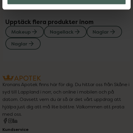
Upptäck flera produkter inom
Makeup
Nagellack
Naglar
Naglar
Kronans Apotek finns här för dig. Du hittar oss från Skåne i
syd till Lappland i norr, och online i mobilen och på
datorn. Oavsett vem du är så är det vårt uppdrag att
hjälpa just dig att må lite bättre. Välkommen att prata
med oss.
Kundservice