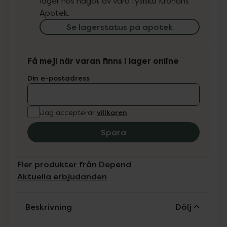
lager hos något av våra fysiska Kronans
Apotek.
Se lagerstatus på apotek
Få mejl när varan finns i lager online
Din e-postadress
villkoren
Jag accepterar
Spara
Fler produkter från Depend
Aktuella erbjudanden
Beskrivning
Dölj