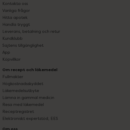
Kontakta oss
Vanliga frågor
Hitta apotek
Handla tryggt
Leverans, betalning och retur
Kundklubb
Sajtens tillgänglighet
App
Köpvillkor
Om recept och läkemedel
Fullmakter
Högkostnadsskyddet
Läkemedelsutbyte
Lämna in gammal medicin
Resa med läkemedel
Receptregistret
Elektroniskt expertstöd, EES
Om oss