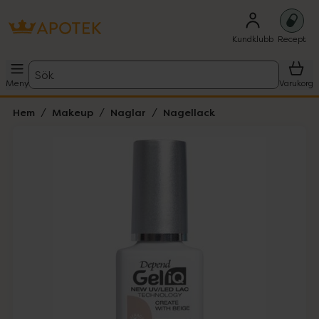
Kundklubb
Recept
Sök
Meny
Varukorg
Hem
Makeup
Naglar
Nagellack
Hoppa över Lista
Lista: . Innehåller 3 objekt.