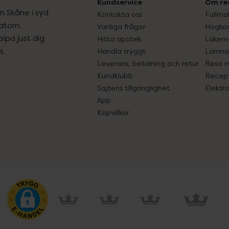
Kundservice
Om re
ån Skåne i syd
Kontakta oss
Fullma
atorn.
Vanliga frågor
Högkos
lpa just dig
Hitta apotek
Läkem
s.
Handla tryggt
Lämna 
Leverans, betalning och retur
Resa 
Kundklubb
Recept
Sajtens tillgänglighet
Elektr
App
Köpvillkor