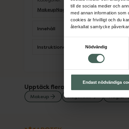
till de sociala medier och a
Makeup
Nagellack
Naglar
Naglar
med annan information som du 
cookies är frivilligt och du k
återkallat samtycke påverkar 
Innehåll
Samtyckesval
Instruktioner
Nödvändig
Endast nödvändiga co
Upptäck flera produkter inom
Makeup
Nagellack
Naglar