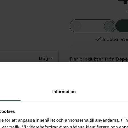
I
Snabba leve
Dölj
Fler produkter från Dep
Aktuella erbjudanden
 söker ett nagellack med
feeling''. Denna
 lätt att applicera och du
Information
ackremover. Ingen
 härdar i normalt
cookies
e för att anpassa innehållet och annonserna till användarna, tillh
vår trafik. Vi vidarebefordrar även sådana identifierare och anna