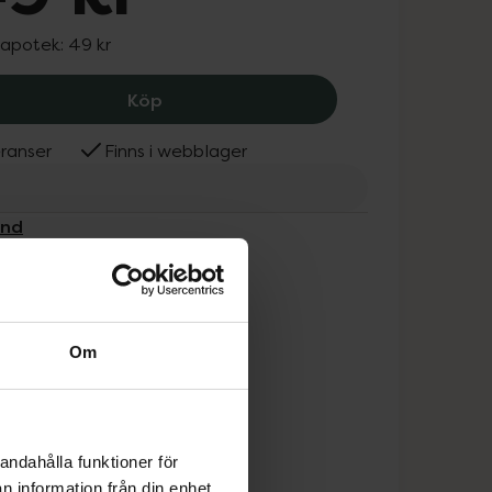
 apotek:
49 kr
Depend 7day Hybrid Polish 7374, 49 k
Köp
ranser
Finns i webblager
end
Om
andahålla funktioner för
n information från din enhet