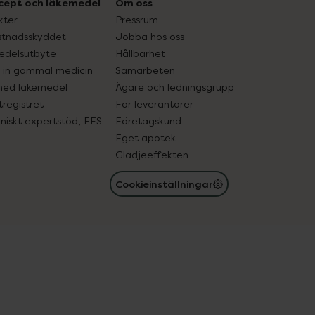
cept och läkemedel
Om oss
kter
Pressrum
tnadsskyddet
Jobba hos oss
edelsutbyte
Hållbarhet
in gammal medicin
Samarbeten
med läkemedel
Ägare och ledningsgrupp
registret
För leverantörer
oniskt expertstöd, EES
Företagskund
Eget apotek
Glädjeeffekten
Cookieinställningar