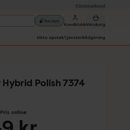
Företagskund
Recept
Kundklubb
Varukorg
Hitta apotek
Tjänster
Rådgivning
Hybrid Polish 7374
Pris online
9 kr