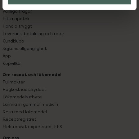
Kontakta oss
Vanliga frågor
Hitta apotek
Handla tryggt
Leverans, betalning och retur
Kundklubb
Sajtens tillgänglighet
App
Köpvillkor
Om recept och läkemedel
Fullmakter
Högkostnadsskyddet
Läkemedelsutbyte
Lämna in gammal medicin
Resa med läkemedel
Receptregistret
Elektroniskt expertstöd, EES
Om oss