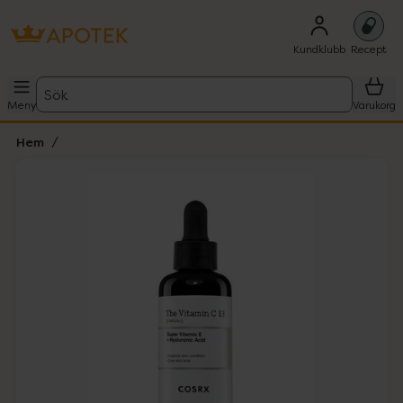
Kundklubb
Recept
Sök
Meny
Varukorg
Hem
Hoppa över Lista
Lista: . Innehåller 1 objekt.