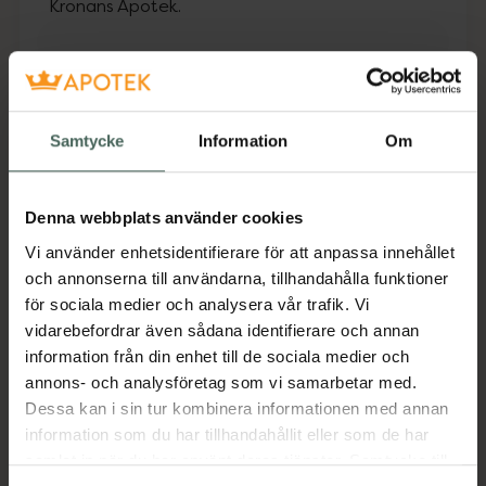
Kronans Apotek.
Fler produkter från Utgått
Aktuella erbjudanden
Samtycke
Information
Om
Beskrivning
Dölj
Denna webbplats använder cookies
Ett skonsamt C-vitaminserum för daglig
Vi använder enhetsidentifierare för att anpassa innehållet
användning som passar känslig hud!
och annonserna till användarna, tillhandahålla funktioner
Regelbunden användning kommer att bleka
för sociala medier och analysera vår trafik. Vi
blemmor, mörka fläckar och fräknar och
vidarebefordrar även sådana identifierare och annan
allmänt förbättra tonen.
information från din enhet till de sociala medier och
Jämförpris
18,95 kr
/
ml
annons- och analysföretag som vi samarbetar med.
Dessa kan i sin tur kombinera informationen med annan
EAN:
08809598455474
information som du har tillhandahållit eller som de har
Kategorier:
samlat in när du har använt deras tjänster. Samtycke till