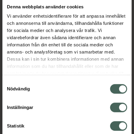
lugnar och skyddar.
Denna webbplats använder cookies
Resultatet är en hud som känns mjuk, smidig
Vi använder enhetsidentifierare för att anpassa innehållet
och långvarigt återfuktad – perfekt för
och annonserna till användarna, tillhandahålla funktioner
normal till torr och känslig hud från topp till tå.
för sociala medier och analysera vår trafik. Vi
vidarebefordrar även sådana identifierare och annan
EAN:
08800311120112
information från din enhet till de sociala medier och
Kategorier:
annons- och analysföretag som vi samarbetar med.
Ansiktskräm
Ansiktsvård
Bodylotion
Dessa kan i sin tur kombinera informationen med annan
Hudbesvär
Hudbesvär
Hudvård
K-Beauty
information som du har tillhandahållit eller som de har
Kroppsvård
Torr hud
Torr hud
samlat in när du har använt deras tjänster. Samtycke till
cookies är frivilligt och du kan när som helst ändra eller
Samtyckesval
återkalla ditt samtycke via webbplatsens
Nödvändig
Innehåll
Visa
cookieinställningar. Ett återkallat samtycke påverkar inte
lagligheten av behandling som skett innan återkallelsen.
Inställningar
Instruktioner
Visa
Statistik