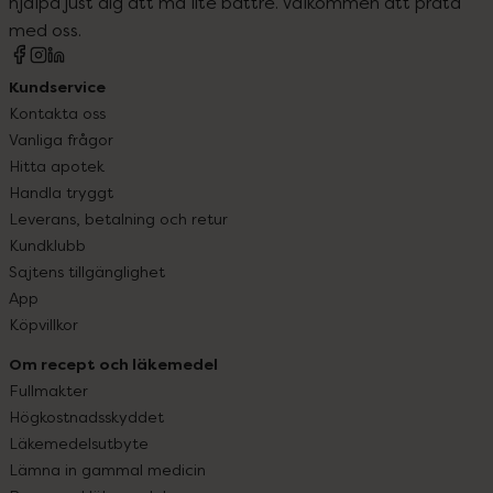
hjälpa just dig att må lite bättre. Välkommen att prata
med oss.
Kundservice
Kontakta oss
Vanliga frågor
Hitta apotek
Handla tryggt
Leverans, betalning och retur
Kundklubb
Sajtens tillgänglighet
App
Köpvillkor
Om recept och läkemedel
Fullmakter
Högkostnadsskyddet
Läkemedelsutbyte
Lämna in gammal medicin