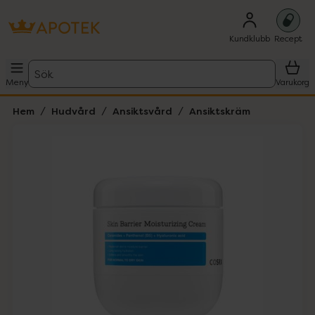
Kundklubb
Recept
Sök
Meny
Varukorg
Hem
Hudvård
Ansiktsvård
Ansiktskräm
Hoppa över Lista
Lista: . Innehåller 3 objekt.