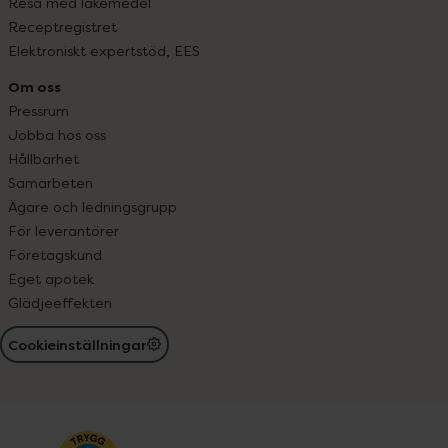
Resa med läkemedel
Receptregistret
Elektroniskt expertstöd, EES
Om oss
Pressrum
Jobba hos oss
Hållbarhet
Samarbeten
Ägare och ledningsgrupp
För leverantörer
Företagskund
Eget apotek
Glädjeeffekten
Cookieinställningar