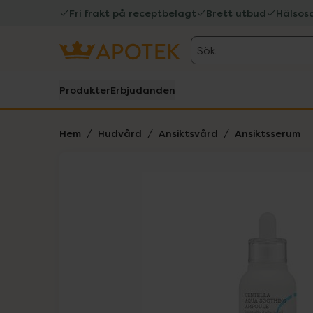
Fri frakt på receptbelagt
Brett utbud
Hälsos
Sök
Produkter
Erbjudanden
Hem
Hudvård
Ansiktsvård
Ansiktsserum
Hoppa över Lista
Lista: . Innehåller 5 objekt.