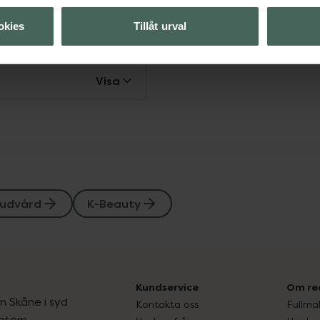
okies
Tillåt urval
Visa
Visa
udvård
K-Beauty
Kundservice
Om re
ån Skåne i syd
Kontakta oss
Fullma
atorn.