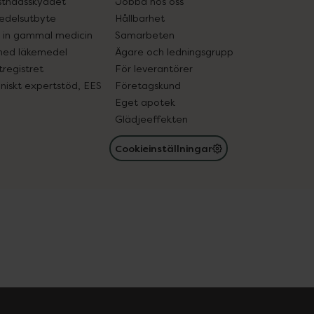
tnadsskyddet
Jobba hos oss
edelsutbyte
Hållbarhet
in gammal medicin
Samarbeten
med läkemedel
Ägare och ledningsgrupp
registret
För leverantörer
oniskt expertstöd, EES
Företagskund
Eget apotek
Glädjeeffekten
Cookieinställningar