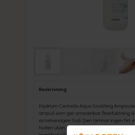
Beskrivning
Hydrium Centella Aqua Soothing Ampoule ä
ampull som ger omedelbar återfuktning även
acnebenägen hud. Den lämnar ingen fet ell
huden utan absorberas snabbt på huden.In
(panthenol) som är den viktigaste ingredie