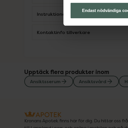
Endast nödvändiga co
Instruktioner
Kontaktinfo tillverkare
Upptäck flera produkter inom
Ansiktsserum
Ansiktsvård
H
Kronans Apotek finns här för dig. Du hittar oss fr
till Lappland i norr, och online i mobilen och på d