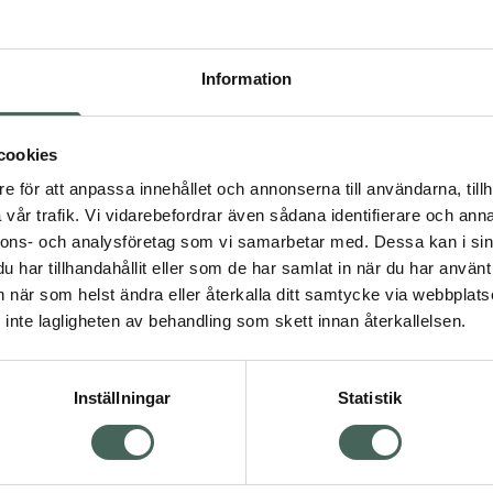
ntiinflammatoriska
Information
assoside utgör hela 42%
de känslig hud, samt
cookies
 mycket effektiv att
d återfuktning.
e för att anpassa innehållet och annonserna till användarna, tillh
vår trafik. Vi vidarebefordrar även sådana identifierare och anna
nnons- och analysföretag som vi samarbetar med. Dessa kan i sin
har tillhandahållit eller som de har samlat in när du har använt 
an när som helst ändra eller återkalla ditt samtycke via webbplats
inte lagligheten av behandling som skett innan återkallelsen.
auty
Inställningar
Statistik
Visa
Visa