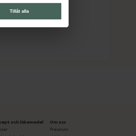
Tillåt alla
cept och läkemedel
Om oss
kter
Pressrum