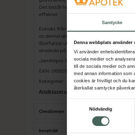
Det bistår huden med återfuktande och a
effekter.
Samtycke
Extrakt från Centella Asiatica och Madec
av denna ampoule och tillsammans lugnar 
Denna webbplats använder 
återfuktar utan att irritera. Detta gör den
använda på tex. aktiv acne som kräver mil
Vi använder enhetsidentifierar
sociala medier och analysera 
Jämförpris
9,98 kr
/
ml
till de sociala medier och a
EAN:
08809598453593
med annan information som du 
Kategorier:
cookies är frivilligt och du k
återkallat samtycke påverkar 
Ansiktsserum
Ansiktsvård
Hudvård
K-Be
Samtyckesval
Nödvändig
Omdömen
Innehåll