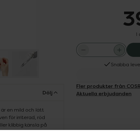
3
I
Snabba leve
Fler produkter från COS
Dölj
Aktuella erbjudanden
r en mild och lätt
 för irriterad, röd
er klibbig känsla på
nehåller vitamin B5
nsen i Hydrium-linjen.