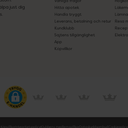
Vanliga frågor
Högkos
lpa just dig
Hitta apotek
Läkem
s.
Handla tryggt
Lämna 
Leverans, betalning och retur
Resa 
Kundklubb
Recept
Sajtens tillgänglighet
Elektr
App
Köpvillkor
Köpvillkor
Integritetspolicy
Klubbens medlemsvillkor
Dataskyddsombud
Cookiepolicy