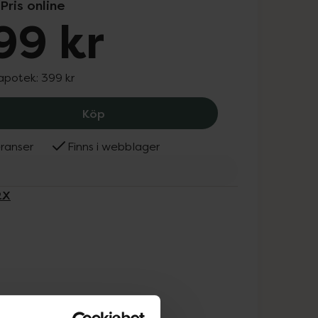
Pris online
99 kr
 apotek:
399 kr
COSRX Hydrium Centella Aqua Soothi
Köp
ranser
Finns i webblager
RX