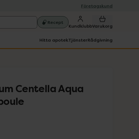
Företagskund
Recept
Kundklubb
Varukorg
Hitta apotek
Tjänster
Rådgivning
um Centella Aqua
poule