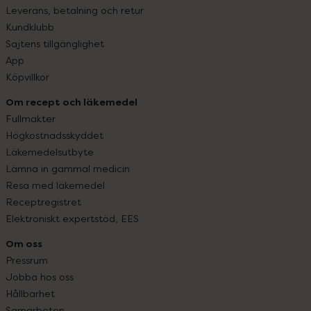
Leverans, betalning och retur
Kundklubb
Sajtens tillgänglighet
App
Köpvillkor
Om recept och läkemedel
Fullmakter
Högkostnadsskyddet
Läkemedelsutbyte
Lämna in gammal medicin
Resa med läkemedel
Receptregistret
Elektroniskt expertstöd, EES
Om oss
Pressrum
Jobba hos oss
Hållbarhet
Samarbeten