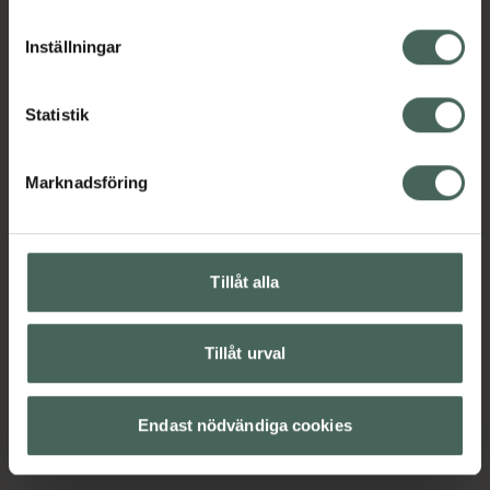
cookieinställningar. Ett återkallat samtycke påverkar inte
12 år på rekommendation av tandläkare eller
lagligheten av behandling som skett innan återkallelsen.
läkare.
Inställningar
Jämförpris
1740 kr
/
kg
EAN:
07046260814905
Statistik
Kategorier:
Mun och tänder
Tandprotes
Marknadsföring
Innehåll
Visa
Tillåt alla
Instruktioner
Visa
Tillåt urval
Bipacksedel från FASS
Visa
Endast nödvändiga cookies