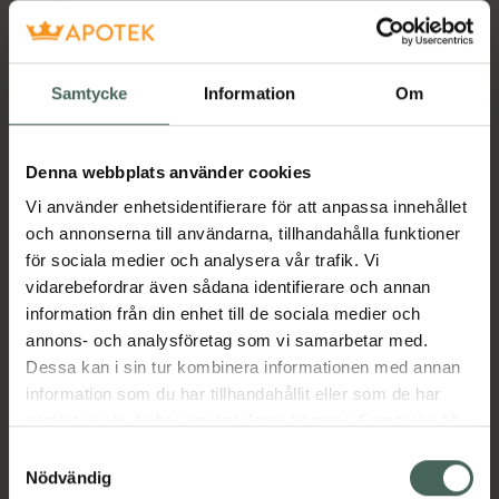
Corsodyl är ett bakteriedödande
munvårdsmedel.
Corsodyl används som bakteriedödande
Samtycke
Information
Om
medel före och efter operationer i munhålan.
Tillfälligt vid inflammation i munslemhinnan
hos protesbärare. Vidare används Corsodyl då
Denna webbplats använder cookies
tandborstning är försvårad såsom vid kortvarig
Vi använder enhetsidentifierare för att anpassa innehållet
sjukdom, olycksfall, stark kariesbildning,
och annonserna till användarna, tillhandahålla funktioner
tandköttsinflammation och tandlossning.
för sociala medier och analysera vår trafik. Vi
Corsodyl användes efter tandborstning med
vidarebefordrar även sådana identifierare och annan
tandkräm och inte innan. Munnen bör sköljas
information från din enhet till de sociala medier och
noggrant med vatten efter tandborstning.
annons- och analysföretag som vi samarbetar med.
Annars kan rester av tandkrämen motverka
Dessa kan i sin tur kombinera informationen med annan
effekten av klorhexidin. Missfärgning av
information som du har tillhandahållit eller som de har
tänderna kan uppstå men kan ofta motverkas
samlat in när du har använt deras tjänster. Samtycke till
genom att man använder Corsodyl t ex på
cookies är frivilligt och du kan när som helst ändra eller
kvällen och vanlig tandkräm på morgonen.
Samtyckesval
återkalla ditt samtycke via webbplatsens
Nödvändig
Corsodyl skall endast användas till barn under