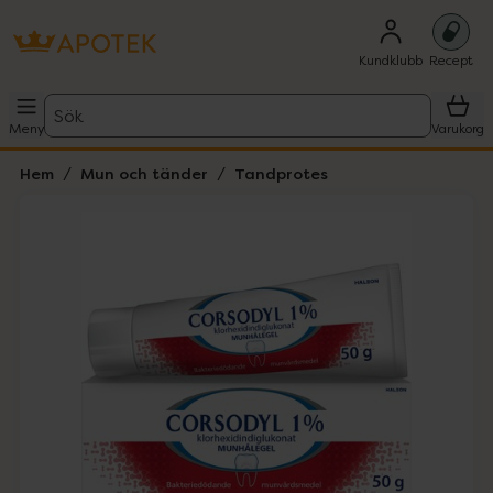
Kundklubb
Recept
Sök
Meny
Varukorg
Hem
Mun och tänder
Tandprotes
Hoppa över Lista
Lista: . Innehåller 2 objekt.