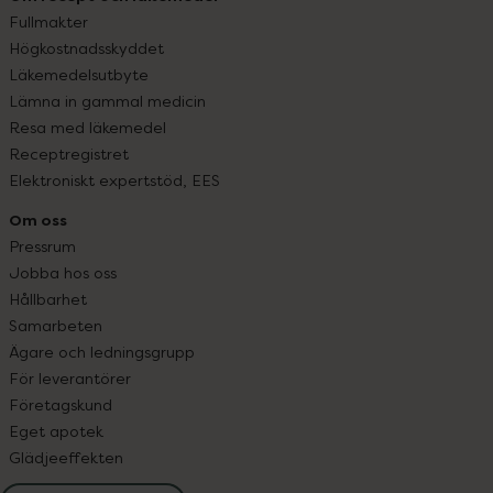
Fullmakter
Högkostnadsskyddet
Läkemedelsutbyte
Lämna in gammal medicin
Resa med läkemedel
Receptregistret
Elektroniskt expertstöd, EES
Om oss
Pressrum
Jobba hos oss
Hållbarhet
Samarbeten
Ägare och ledningsgrupp
För leverantörer
Företagskund
Eget apotek
Glädjeeffekten