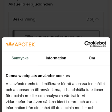
Aktuella erbjudanden
Beskrivning
Dölj
Tillverkaren garanterar genom
CE-märkning att produkten är
säker att använda och uppfyller
gällande krav.
Samtycke
Information
Om
Vitaminberikade endagslinser som kan bidra
till reducerad ögontrötthet. En unik linskant
garanterar hög komfort och återfuktning.
Denna webbplats använder cookies
Vi använder enhetsidentifierare för att anpassa innehållet
och annonserna till användarna, tillhandahålla funktioner
• Baskurva; 8.5
för sociala medier och analysera vår trafik. Vi
• Diameter; 14,5
vidarebefordrar även sådana identifierare och annan
Jämförpris
10,63 kr
/
st
information från din enhet till de sociala medier och