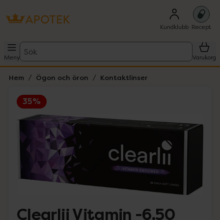
Kundklubb
Recept
Sök
Meny
Varukorg
Hem
Ögon och öron
Kontaktlinser
35%
Hoppa över Lista
Lista: . Innehåller 1 objekt.
Clearlii Vitamin -6.50