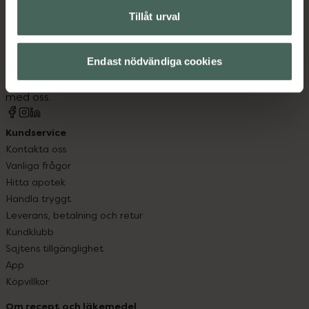
Tillåt urval
Kronans Apotek finns här för dig. Du hittar oss från Skåne i
syd till Lappland i norr, och online i mobilen och på
datorn. Oavsett vem du är så är det vårt uppdrag att
Endast nödvändiga cookies
hjälpa just dig att må lite bättre. Välkommen att prata
med oss.
Kundservice
Kontakta oss
Vanliga frågor
Hitta apotek
Handla tryggt
Leverans, betalning och retur
Kundklubb
Sajtens tillgänglighet
App
Köpvillkor
Om recept och läkemedel