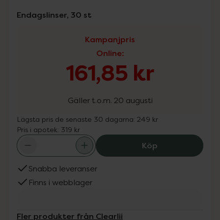
Endagslinser, 30 st
Kampanjpris
Online
:
161,85 kr
Gäller t.o.m. 20 augusti
Lägsta pris de senaste 30 dagarna:
249 kr
Pris i apotek:
319 kr
Clearlii Vitamin 
Köp
Snabba leveranser
Finns i webblager
Fler produkter från Clearlii