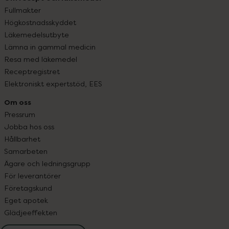
Fullmakter
Högkostnadsskyddet
Läkemedelsutbyte
Lämna in gammal medicin
Resa med läkemedel
Receptregistret
Elektroniskt expertstöd, EES
Om oss
Pressrum
Jobba hos oss
Hållbarhet
Samarbeten
Ägare och ledningsgrupp
För leverantörer
Företagskund
Eget apotek
Glädjeeffekten