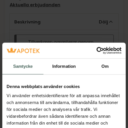
Aktuella erbjudanden
Beskrivning
Dölj
Tillverkaren garanterar genom
CE-märkning att produkten är
säker att använda och uppfyller
gällande krav.
Samtycke
Information
Om
Vitaminberikade endagslinser som kan bidra
till reducerad ögontrötthet. En unik linskant
garanterar hög komfort och återfuktning.
Denna webbplats använder cookies
Vi använder enhetsidentifierare för att anpassa innehållet
och annonserna till användarna, tillhandahålla funktioner
• Baskurva; 8.5
för sociala medier och analysera vår trafik. Vi
• Diameter; 14,5
vidarebefordrar även sådana identifierare och annan
Jämförpris
10,63 kr
/
st
information från din enhet till de sociala medier och