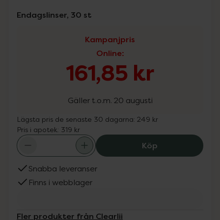
Endagslinser, 30 st
Kampanjpris
Online
:
161,85 kr
Gäller t.o.m. 20 augusti
Lägsta pris de senaste 30 dagarna:
249 kr
Pris i apotek:
319 kr
Clearlii Vitamin 
Köp
Snabba leveranser
Finns i webblager
Fler produkter från Clearlii