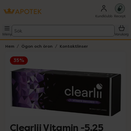
Kundklubb
Recept
Sök
Meny
Varukorg
Hem
Ögon och öron
Kontaktlinser
35%
Hoppa över Lista
Lista: . Innehåller 1 objekt.
Clearlii Vitamin -5.25