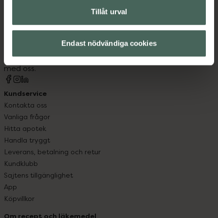
Tillåt urval
Kronans Apotek finns här för dig. Du hittar oss från Skåne i
syd till Lappland i norr, och online i mobilen och på
datorn. Oavsett vem du är så är det vårt uppdrag att
Endast nödvändiga cookies
hjälpa just dig att må lite bättre. Välkommen att prata
med oss.
Kundservice
Kontakta oss
Vanliga frågor
Hitta apotek
Handla tryggt
Leverans, betalning och retur
Kundklubb
Sajtens tillgänglighet
App
Köpvillkor
Om recept och läkemedel