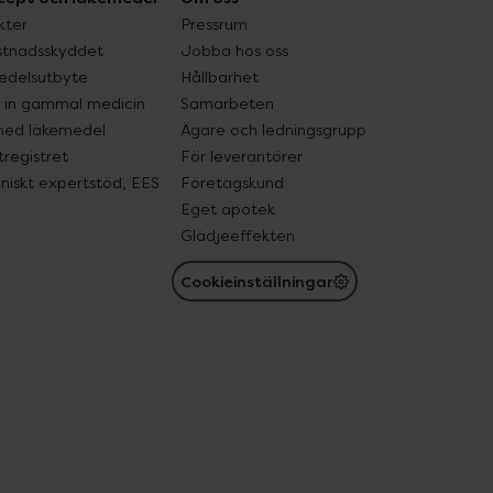
kter
Pressrum
tnadsskyddet
Jobba hos oss
edelsutbyte
Hållbarhet
in gammal medicin
Samarbeten
med läkemedel
Ägare och ledningsgrupp
registret
För leverantörer
oniskt expertstöd, EES
Företagskund
Eget apotek
Glädjeeffekten
Cookieinställningar