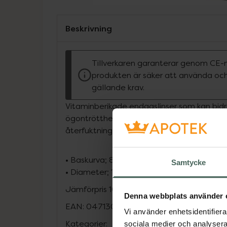
Beskrivning
Tillverkaren garanterar genom CE-
produkten är säker att använda och
gällande krav.
Vitaminberikade endagslinser som kan bidra
ögontrötthet. En unik linskant garanterar
återfuktning.
• Baskurva; 8.5
Samtycke
• Diameter; 14,5
Jämförpris
10,63 kr
/
st
Denna webbplats använder 
EAN:
04713043669986
Vi använder enhetsidentifierar
Kategorier:
sociala medier och analysera 