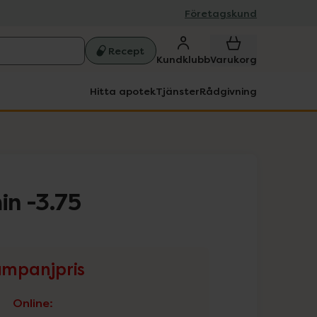
Företagskund
Recept
Kundklubb
Varukorg
Hitta apotek
Tjänster
Rådgivning
in -3.75
mpanjpris
Online
: