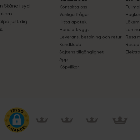
ån Skåne i syd
Kontakta oss
Fullma
atorn.
Vanliga frågor
Högkos
lpa just dig
Hitta apotek
Läkem
s.
Handla tryggt
Lämna 
Leverans, betalning och retur
Resa 
Kundklubb
Recept
Sajtens tillgänglighet
Elektr
App
Köpvillkor