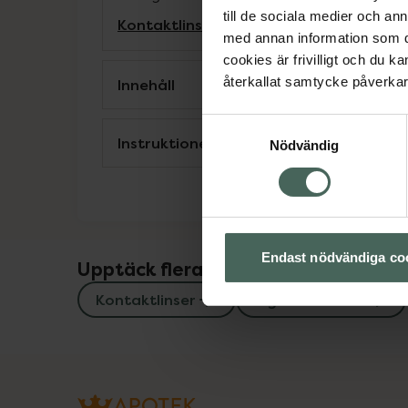
till de sociala medier och a
Kontaktlinser
Ögon och öron
med annan information som du 
cookies är frivilligt och du k
återkallat samtycke påverkar 
Innehåll
Samtyckesval
Instruktioner
Nödvändig
Endast nödvändiga co
Upptäck flera produkter inom
Kontaktlinser
Ögon och öron