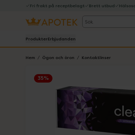
Fri frakt på receptbelagt
Brett utbud
Hälsos
Sök
Produkter
Erbjudanden
Hem
Ögon och öron
Kontaktlinser
35%
Hoppa över Lista
Lista: . Innehåller 1 objekt.