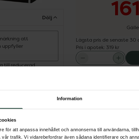
16
Dölj
Gälle
märkning att
Lägsta pris de senaste 30
 uppfyller
Pris i apotek:
319 kr
 till reducerad
Snabba leve
 hög komfort och
Fler produkter från Clearl
Information
Aktuella erbjudanden
cookies
e för att anpassa innehållet och annonserna till användarna, tillh
vår trafik. Vi vidarebefordrar även sådana identifierare och anna