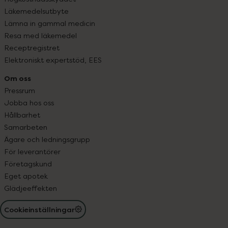
Läkemedelsutbyte
Lämna in gammal medicin
Resa med läkemedel
Receptregistret
Elektroniskt expertstöd, EES
Om oss
Pressrum
Jobba hos oss
Hållbarhet
Samarbeten
Ägare och ledningsgrupp
För leverantörer
Företagskund
Eget apotek
Glädjeeffekten
Cookieinställningar