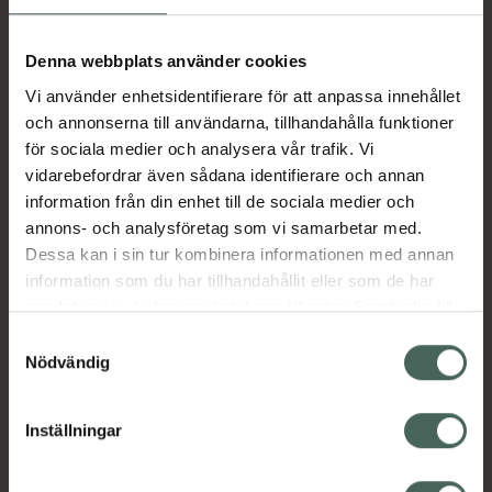
och svaghetskänsla. Indikationerna för ett
traditionellt växtbaserat läkemedel grundar
sig uteslutande på erfarenhet av långvarig
Denna webbplats använder cookies
användning.
Vi använder enhetsidentifierare för att anpassa innehållet
och annonserna till användarna, tillhandahålla funktioner
för sociala medier och analysera vår trafik. Vi
Vad är en adaptogen? En adaptogen anses
vidarebefordrar även sådana identifierare och annan
öka välbefinnande och ork genom att stärka
information från din enhet till de sociala medier och
kroppen mental och/eller fysikt när den
annons- och analysföretag som vi samarbetar med.
utsätts för stress. Chisan innehåller ADAPT-
Dessa kan i sin tur kombinera informationen med annan
232, en extraktkombination bestående av
information som du har tillhandahållit eller som de har
schisandra, rysk rot och rosenrot, som anses
samlat in när du har använt deras tjänster. Samtycke till
ha adaptogen egenskaper och stärka orken.
cookies är frivilligt och du kan när som helst ändra eller
Innehåller tillsatt socker
Samtyckesval
återkalla ditt samtycke via webbplatsens
Nödvändig
EAN:
07392213390003
cookieinställningar. Ett återkallat samtycke påverkar inte
lagligheten av behandling som skett innan återkallelsen.
Kategorier:
Inställningar
Kost och hälsa
Stress och oro
Sömn, stress och oro