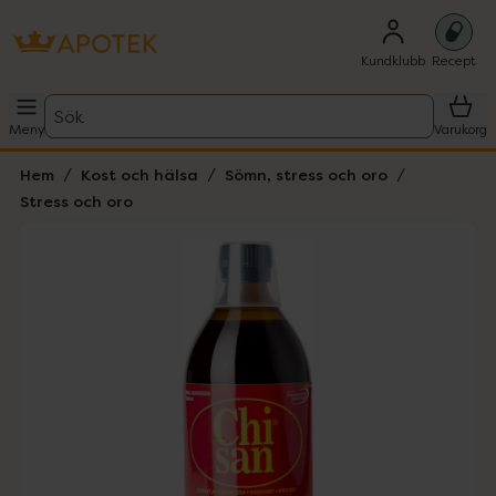
Kundklubb
Recept
Sök
Meny
Varukorg
Hem
Kost och hälsa
Sömn, stress och oro
Stress och oro
Hoppa över Lista
Lista: . Innehåller 1 objekt.