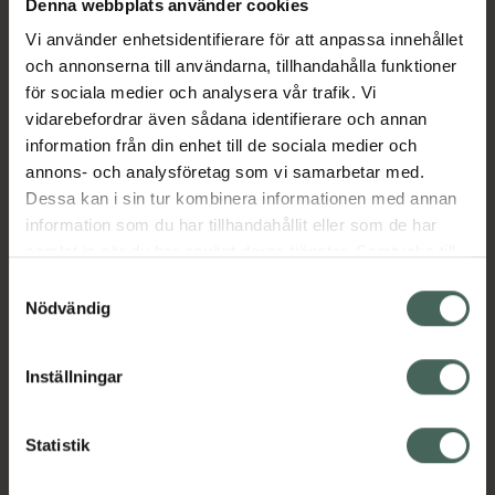
Denna webbplats använder cookies
densitet, det memorerar barnets runda huvud
Vi använder enhetsidentifierare för att anpassa innehållet
och innehåller inge lösa delar som kan ramla
och annonserna till användarna, tillhandahålla funktioner
ut. Det luftiga yttertyget i mesh andas bra
för sociala medier och analysera vår trafik. Vi
och har temperaturreglerande egenskaper så
vidarebefordrar även sådana identifierare och annan
att kudden inte blir för varm när bebisen ligger
information från din enhet till de sociala medier och
på den.
annons- och analysföretag som vi samarbetar med.
Jämförpris
335 kr
/
st
Dessa kan i sin tur kombinera informationen med annan
EAN:
03275053946965
information som du har tillhandahållit eller som de har
samlat in när du har använt deras tjänster. Samtycke till
Kategorier:
cookies är frivilligt och du kan när som helst ändra eller
Samtyckesval
Barn och föräldrar
Barntillbehör
återkalla ditt samtycke via webbplatsens
Nödvändig
Barnvagnstillbehör
Kost och hälsa
Kuddar
cookieinställningar. Ett återkallat samtycke påverkar inte
Sömn, stress och oro
Sömntillbehör
lagligheten av behandling som skett innan återkallelsen.
Inställningar
Instruktioner
Visa
Statistik