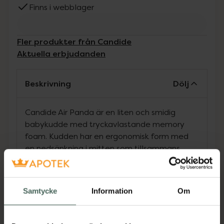
Finns i webblager
Fler produkter från Candide
Aktuella erbjudanden
Beskrivning
Dölj
Candide Air Panda är en liten och smidig
babykudde med tryckavlastande memory
foam. Kudden har en ergonomisk form med
en nedsänkning i mitten som tillsammans
med det formbara materialet minskar risken
för att barnet utvecklar skallasymmetri eller
platt huvud.Kudden är endast 3 cm hög vilket
Samtycke
Information
Om
gör att barnet kan röra huvudet fritt och
behålla nackens raka linje. Innermaterialet är
formpressat i viskoelastiskt skum med hög