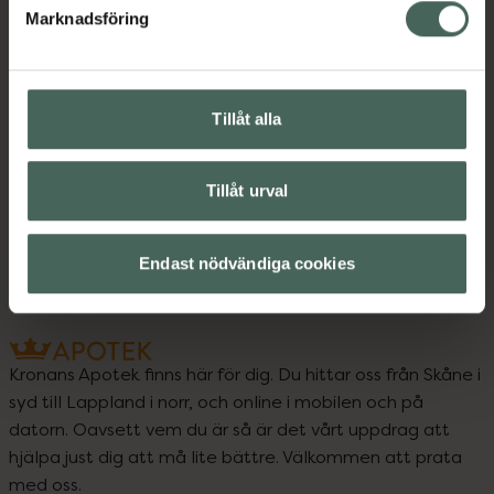
Marknadsföring
Upptäck flera produkter inom
Barn och föräldrar
Barntillbehör
Tillåt alla
Barnvagnstillbehör
Kost och hälsa
Kuddar
Sömn, stress och oro
Tillåt urval
Sömntillbehör
Endast nödvändiga cookies
Kronans Apotek finns här för dig. Du hittar oss från Skåne i
syd till Lappland i norr, och online i mobilen och på
datorn. Oavsett vem du är så är det vårt uppdrag att
hjälpa just dig att må lite bättre. Välkommen att prata
med oss.