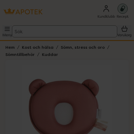
Kundklubb
Recept
Sök
Meny
Varukorg
Hem
Kost och hälsa
Sömn, stress och oro
Sömntillbehör
Kuddar
Hoppa över Lista
Lista: . Innehåller 3 objekt.