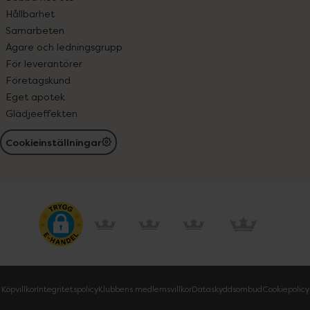
Hållbarhet
Samarbeten
Ägare och ledningsgrupp
För leverantörer
Företagskund
Eget apotek
Glädjeeffekten
Cookieinställningar
Köpvillkor
Integritetspolicy
Klubbens medlemsvillkor
Dataskyddsombud
Cookiepolicy