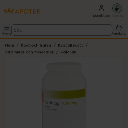
Kundklubb
Recept
Sök
Meny
Varukorg
Hem
Kost och hälsa
Kosttillskott
Vitaminer och mineraler
Kalcium
Hoppa över Lista
Lista: . Innehåller 1 objekt.