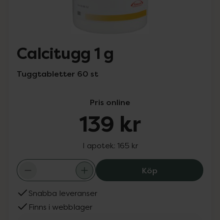
Calcitugg 1 g
Tuggtabletter 60 st
Pris online
139 kr
I apotek:
165 kr
Calcitugg 1 g, 13
Köp
Snabba leveranser
Finns i webblager