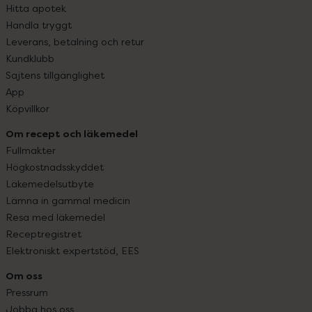
Hitta apotek
Handla tryggt
Leverans, betalning och retur
Kundklubb
Sajtens tillgänglighet
App
Köpvillkor
Om recept och läkemedel
Fullmakter
Högkostnadsskyddet
Läkemedelsutbyte
Lämna in gammal medicin
Resa med läkemedel
Receptregistret
Elektroniskt expertstöd, EES
Om oss
Pressrum
Jobba hos oss