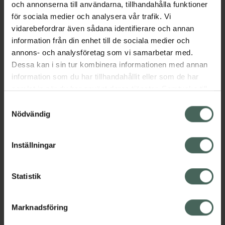
och annonserna till användarna, tillhandahålla funktioner
Kosttillskott
Vitaminer och mineraler
för sociala medier och analysera vår trafik. Vi
Vitaminer och mineraler
vidarebefordrar även sådana identifierare och annan
information från din enhet till de sociala medier och
annons- och analysföretag som vi samarbetar med.
Innehåll
Visa
Dessa kan i sin tur kombinera informationen med annan
information som du har tillhandahållit eller som de har
Instruktioner
Visa
samlat in när du har använt deras tjänster. Samtycke till
cookies är frivilligt och du kan när som helst ändra eller
Samtyckesval
återkalla ditt samtycke via webbplatsens
Nödvändig
Bipacksedel från FASS
Visa
cookieinställningar. Ett återkallat samtycke påverkar inte
lagligheten av behandling som skett innan återkallelsen.
Inställningar
Upptäck flera produkter inom
Statistik
Kalcium
Kalcium
Marknadsföring
Kost och hälsa
Kosttillskott