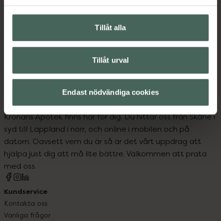
Kosttillskott
Tillåt alla
Vitaminer och mineraler
Vitaminer och mineraler
Tillåt urval
Endast nödvändiga cookies
Kronans Apotek finns här för dig. Du hittar oss från Skåne i
syd till Lappland i norr, och online i mobilen och på
datorn. Oavsett vem du är så är det vårt uppdrag att
hjälpa just dig att må lite bättre. Välkommen att prata
med oss.
Kundservice
Kontakta oss
Vanliga frågor