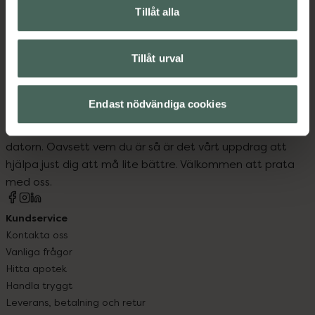
Tillåt alla
Barn och föräldrar
Tillåt urval
Endast nödvändiga cookies
Kronans Apotek finns här för dig. Du hittar oss från Skåne i
syd till Lappland i norr, och online i mobilen och på
datorn. Oavsett vem du är så är det vårt uppdrag att
hjälpa just dig att må lite bättre. Välkommen att prata
med oss.
Kundservice
Kontakta oss
Vanliga frågor
Hitta apotek
Handla tryggt
Leverans, betalning och retur