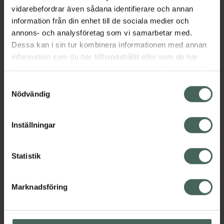
Bad och dusch för barn
Badskum för barn
vidarebefordrar även sådana identifierare och annan
Barn och föräldrar
information från din enhet till de sociala medier och
annons- och analysföretag som vi samarbetar med.
Dessa kan i sin tur kombinera informationen med annan
Omdömen
Visa
information som du har tillhandahållit eller som de har
samlat in när du har använt deras tjänster. Samtycke till
cookies är frivilligt och du kan när som helst ändra eller
Samtyckesval
Innehåll
Visa
återkalla ditt samtycke via webbplatsens
Nödvändig
cookieinställningar. Ett återkallat samtycke påverkar inte
lagligheten av behandling som skett innan återkallelsen.
Instruktioner
Visa
Inställningar
Statistik
Upptäck flera produkter inom
Marknadsföring
Bad och dusch för barn
Badskum för barn