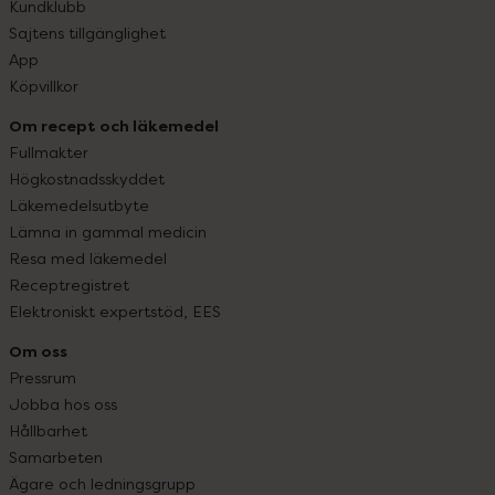
Kundklubb
Sajtens tillgänglighet
App
Köpvillkor
Om recept och läkemedel
Fullmakter
Högkostnadsskyddet
Läkemedelsutbyte
Lämna in gammal medicin
Resa med läkemedel
Receptregistret
Elektroniskt expertstöd, EES
Om oss
Pressrum
Jobba hos oss
Hållbarhet
Samarbeten
Ägare och ledningsgrupp