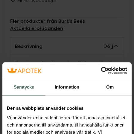
Finns i webblager
Fler produkter från Burt's Bees
Aktuella erbjudanden
Beskrivning
Dölj
Framtagen för att rengöra ditt barns känsliga
hud, är Burts Bees® Baby Bee® Bubble Bath
en 98,9 % naturlig formula som varsamt
rengör utan att torka eller irritera huden.
Samtycke
Information
Om
Denna ”tårfria” bebistvätt innehåller naturliga
ingredienser som kokosolja och sojaproteiner.
Denna webbplats använder cookies
Jämförpris
568,57 kr
/
l
Vi använder enhetsidentifierare för att anpassa innehållet
EAN:
00792850336414
och annonserna till användarna, tillhandahålla funktioner
Kategorier:
för sociala medier och analysera vår trafik. Vi