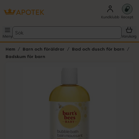
Kundklubb
Recept
Sök
Meny
Varukorg
Hem
Barn och föräldrar
Bad och dusch för barn
Badskum för barn
Hoppa över Lista
Lista: . Innehåller 1 objekt.