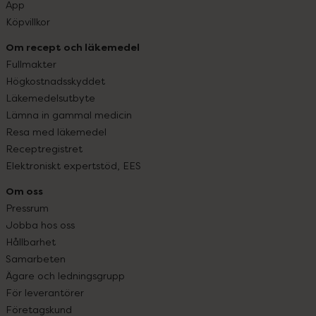
App
Köpvillkor
Om recept och läkemedel
Fullmakter
Högkostnadsskyddet
Läkemedelsutbyte
Lämna in gammal medicin
Resa med läkemedel
Receptregistret
Elektroniskt expertstöd, EES
Om oss
Pressrum
Jobba hos oss
Hållbarhet
Samarbeten
Ägare och ledningsgrupp
För leverantörer
Företagskund