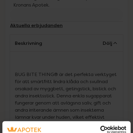
Kronans Apotek.
Aktuella erbjudanden
Beskrivning
Dölj
BUG BITE THING® är det perfekta verktyget
för att smärtfritt lindra klåda och svullnad
orsakad av myggbett, getingstick, bistick och
andra insektsstick. Denna enkla sugapparat
fungerar genom att avlägsna saliv, gift och
andra irriterande ämnen som insekterna
lämnar kvar under huden, vilket effektivt
stoppar kroppens reaktion och minskar klåda
och svullnad.