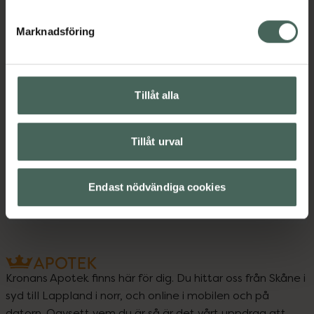
Vibratorer och stavar
Marknadsföring
Innehåll
Visa
Tillåt alla
Upptäck flera produkter inom
Tillåt urval
Sex och lust
Sexleksaker
Vibratorer och stavar
Endast nödvändiga cookies
Kronans Apotek finns här för dig. Du hittar oss från Skåne i
syd till Lappland i norr, och online i mobilen och på
datorn. Oavsett vem du är så är det vårt uppdrag att