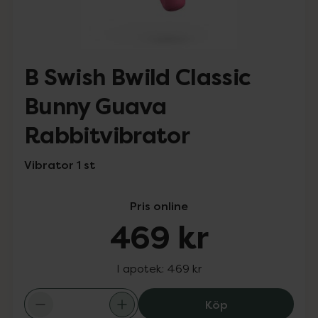
B Swish Bwild Classic
Bunny Guava
Rabbitvibrator
Vibrator 1 st
Pris online
469 kr
I apotek:
469 kr
B Swish Bwild C
Köp