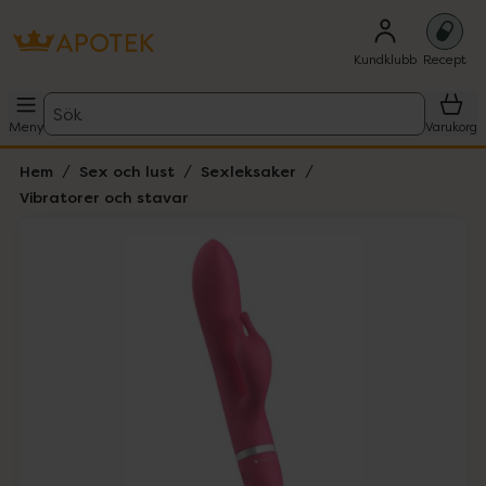
Kundklubb
Recept
Sök
Meny
Varukorg
Hem
Sex och lust
Sexleksaker
Vibratorer och stavar
Hoppa över Lista
Lista: . Innehåller 4 objekt.