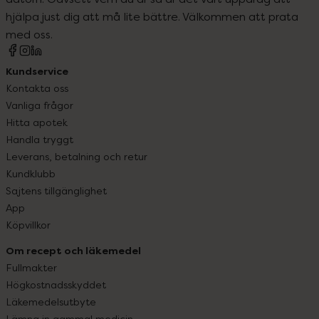
hjälpa just dig att må lite bättre. Välkommen att prata
med oss.
Kundservice
Kontakta oss
Vanliga frågor
Hitta apotek
Handla tryggt
Leverans, betalning och retur
Kundklubb
Sajtens tillgänglighet
App
Köpvillkor
Om recept och läkemedel
Fullmakter
Högkostnadsskyddet
Läkemedelsutbyte
Lämna in gammal medicin