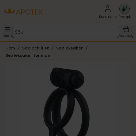
Kundklubb
Recept
Sök
Meny
Varukorg
Hem
Sex och lust
Sexleksaker
Sexleksaker för män
Hoppa över Lista
Lista: . Innehåller 4 objekt.