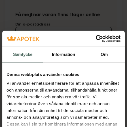
Få mejl när varan finns i lager online
Din e-postadress
villkoren
Jag accepterar
Spara
Samtycke
Information
Om
Fler produkter från BODY LAB
Denna webbplats använder cookies
Aktuella erbjudanden
Vi använder enhetsidentifierare för att anpassa innehållet
och annonserna till användarna, tillhandahålla funktioner
Beskrivning
Dölj
för sociala medier och analysera vår trafik. Vi
vidarebefordrar även sådana identifierare och annan
information från din enhet till de sociala medier och
En exfloierande skrubbsvamp som effektivt
annons- och analysföretag som vi samarbetar med.
tar bort döda hudceller och ger din hy ny
Dessa kan i sin tur kombinera informationen med annan
energi.