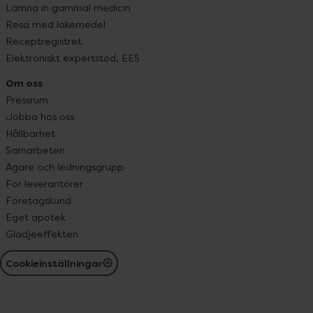
Lämna in gammal medicin
Resa med läkemedel
Receptregistret
Elektroniskt expertstöd, EES
Om oss
Pressrum
Jobba hos oss
Hållbarhet
Samarbeten
Ägare och ledningsgrupp
För leverantörer
Företagskund
Eget apotek
Glädjeeffekten
Cookieinställningar