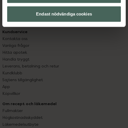
datorn. Oavsett vem du är så är det vårt uppdrag att
hjälpa just dig att må lite bättre. Välkommen att prata
Endast nödvändiga cookies
med oss.
Kundservice
Kontakta oss
Vanliga frågor
Hitta apotek
Handla tryggt
Leverans, betalning och retur
Kundklubb
Sajtens tillgänglighet
App
Köpvillkor
Om recept och läkemedel
Fullmakter
Högkostnadsskyddet
Läkemedelsutbyte