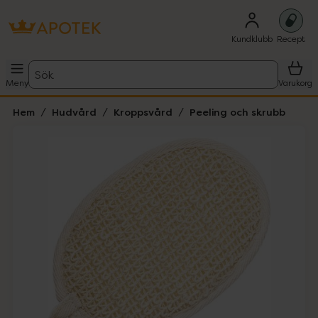
Kundklubb
Recept
Sök
Meny
Varukorg
Hem
Hudvård
Kroppsvård
Peeling och skrubb
Hoppa över Lista
Lista: . Innehåller 2 objekt.