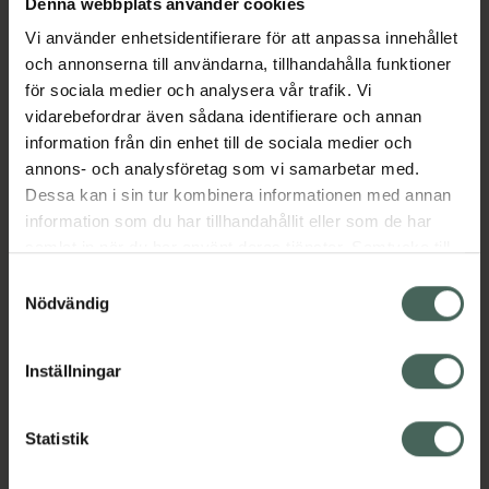
Denna webbplats använder cookies
den håret och hårfärgen ett skydd mot solens
Vi använder enhetsidentifierare för att anpassa innehållet
UV-strålar. Misten är berikad med Aloe Vera
och annonserna till användarna, tillhandahålla funktioner
för en extra mjuk och len känsla.
för sociala medier och analysera vår trafik. Vi
Jämförpris
2,49 kr
/
ml
vidarebefordrar även sådana identifierare och annan
EAN:
07350104620899
information från din enhet till de sociala medier och
annons- och analysföretag som vi samarbetar med.
Kategorier:
Dessa kan i sin tur kombinera informationen med annan
Bodymist
Hudvård
Kroppsvård
information som du har tillhandahållit eller som de har
samlat in när du har använt deras tjänster. Samtycke till
cookies är frivilligt och du kan när som helst ändra eller
Samtyckesval
Omdömen
Visa
återkalla ditt samtycke via webbplatsens
Nödvändig
cookieinställningar. Ett återkallat samtycke påverkar inte
lagligheten av behandling som skett innan återkallelsen.
Innehåll
Visa
Inställningar
Instruktioner
Visa
Statistik