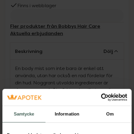
Finns i webblager
Fler produkter från Bobbys Hair Care
Aktuella erbjudanden
Beskrivning
Dölj
En body mist som inte bara är enkel att
använda, utan har också en rad fördelar för
din hud.
Noggrant utvalda ingredienser är
skonsamma och återfuktande, vilket ger din
hud en frisk och strålande lyster samtidigt
som de hjälper till att bevara fuktbalansen.
Samtycke
Information
Om
Den stärker även ditt hår från rot till topp med
hjälp av bambuextrakt och dess reparerande
egenskaper, och tack vare linfröextrakt ger