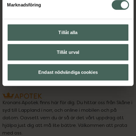
Marknadsföring
Kontaktinfo tillverkare
Visa
Tillåt alla
Upptäck flera produkter inom
Bodymist
Hudvård
Tillåt urval
Kroppsvård
Endast nödvändiga cookies
Kronans Apotek finns här för dig. Du hittar oss från Skåne i
syd till Lappland i norr, och online i mobilen och på
datorn. Oavsett vem du är så är det vårt uppdrag att
hjälpa just dig att må lite bättre. Välkommen att prata
med oss.