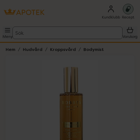
Kundklubb
Recept
Sök
Meny
Varukorg
Hem
Hudvård
Kroppsvård
Bodymist
Hoppa över Lista
Lista: . Innehåller 2 objekt.