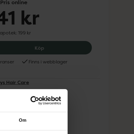
Pris online
41 kr
 apotek:
199 kr
Bobbys Hair Care Detox Conditioner, 
Köp
ranser
Finns i webblager
ys Hair Care
Om