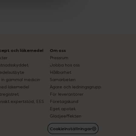
cept och läkemedel
Om oss
kter
Pressrum
tnadsskyddet
Jobba hos oss
edelsutbyte
Hållbarhet
in gammal medicin
Samarbeten
med läkemedel
Ägare och ledningsgrupp
registret
För leverantörer
oniskt expertstöd, EES
Företagskund
Eget apotek
Glädjeeffekten
Cookieinställningar