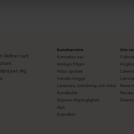
Kundservice
Om re
ån Skåne i syd
Kontakta oss
Fullma
atorn.
Vanliga frågor
Högkos
lpa just dig
Hitta apotek
Läkem
s.
Handla tryggt
Lämna 
Leverans, betalning och retur
Resa 
Kundklubb
Recept
Sajtens tillgänglighet
Elektr
App
Köpvillkor