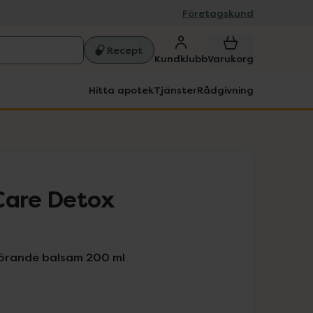
Företagskund
Recept
Kundklubb
Varukorg
Hitta apotek
Tjänster
Rådgivning
Care Detox
örande balsam 200 ml