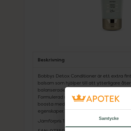
Beskrivning
Bobbys Detox Conditioner är ett extra fi
balsam som hjälper till att ytterligare åte
balanserade miljö som både hår och skalp 
Formulerad med veteprotein och sheasmör 
boosta med återfuktande, mjukgörande o
egenskaper.
Samtycke
Jämförpris
1 kr
/
ml
EAN:
07350104620950