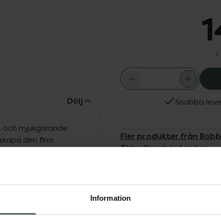
1
I
Dölj
Snabba leve
nt och mjukgörande
Fler produkter från Bobb
rskapa den fina
Aktuella erbjudanden
är i behov av.
för att verkligen
ch konditionerande
Information