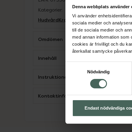
Denna webbplats använder 
Kategorier:
Vi använder enhetsidentifierar
Hudvård
Kroppsvård
sociala medier och analysera 
till de sociala medier och a
med annan information som du 
Omdömen
cookies är frivilligt och du k
återkallat samtycke påverkar 
Innehåll
Samtyckesval
Nödvändig
Instruktioner
Kontaktinfo tillverkare
Endast nödvändiga co