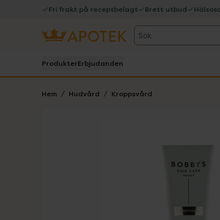
Fri frakt på receptbelagt
Brett utbud
Hälsos
Sök
Produkter
Erbjudanden
Hem
Hudvård
Kroppsvård
Hoppa över Lista
Lista: . Innehåller 1 objekt.