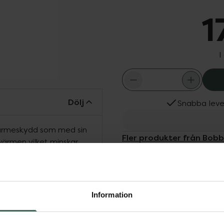
1
I
Dölj
Snabba leve
värmeskydd som med sin
Fler produkter från Bobb
värmen vilket minskar
Aktuella erbjudanden
rkar snabbt och lämnar
Köps ofta tills
du kan skapa din drömlook
Information