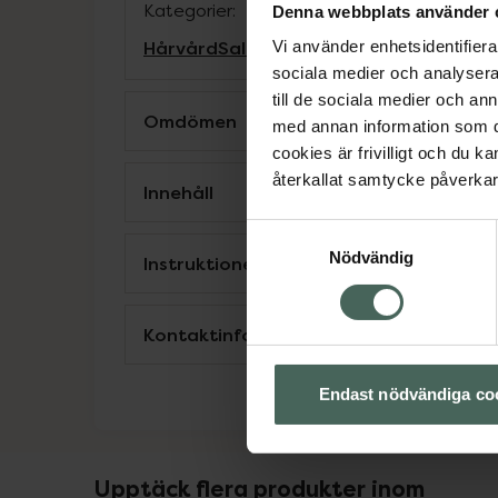
Kategorier:
Denna webbplats använder 
Hårvård
Saltvattenspray och textursp
Vi använder enhetsidentifierar
sociala medier och analysera 
till de sociala medier och a
Omdömen
med annan information som du 
cookies är frivilligt och du k
återkallat samtycke påverkar 
Innehåll
Samtyckesval
Nödvändig
Instruktioner
Kontaktinfo tillverkare
Endast nödvändiga co
Upptäck flera produkter inom