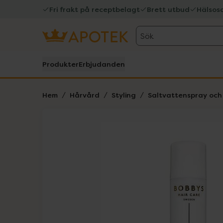
Fri frakt på receptbelagt
Brett utbud
Hälsos
Sök
Produkter
Erbjudanden
Hem
Hårvård
Styling
Saltvattenspray och
Hoppa över Lista
Lista: . Innehåller 1 objekt.