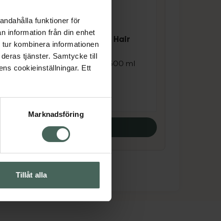
andahålla funktioner för
4.6 av 5 i omdöme
n information från din enhet
re
Bobbys Hair Care Hair
 tur kombinera informationen
Spray
deras tjänster. Samtycke till
 ml
Vegansk hårspray 300 ml
ens cookieinställningar. Ett
Pris online
134 kr
Marknadsföring
Köp båda
Tillåt alla