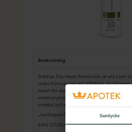
Beskrivning
Bobbys Dry Heat Protection är ett torrt 
unika formula ger ett effektivt skydd mot 
risken för skador och överhettning. Det to
minimal produktkänsla, vilket innebär att 
snabbt och enkelt.
Jämförpris
0,80 kr
/
ml
Samtycke
EAN:
07350104620936