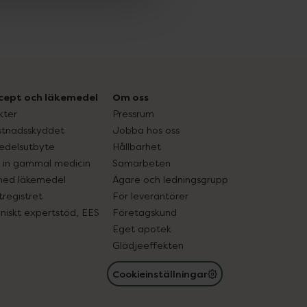
cept och läkemedel
Om oss
kter
Pressrum
tnadsskyddet
Jobba hos oss
edelsutbyte
Hållbarhet
in gammal medicin
Samarbeten
med läkemedel
Ägare och ledningsgrupp
registret
För leverantörer
oniskt expertstöd, EES
Företagskund
Eget apotek
Glädjeeffekten
Cookieinställningar