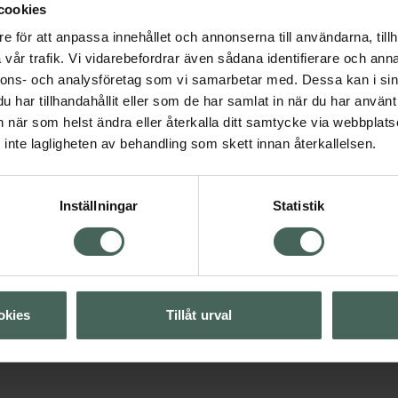
cookies
ray
Styling
Värmeskydd
e för att anpassa innehållet och annonserna till användarna, tillh
4.4 av 5 i omdöme
vår trafik. Vi vidarebefordrar även sådana identifierare och anna
Bobbys Hair Care Ca
nnons- och analysföretag som vi samarbetar med. Dessa kan i sin
Dry Heat Protect
Visa
har tillhandahållit eller som de har samlat in när du har använt 
Torrt värmeskydd 250
an när som helst ändra eller återkalla ditt samtycke via webbplats
inte lagligheten av behandling som skett innan återkallelsen.
Pris online
Visa
172 kr
Inställningar
Statistik
Visa
Köp båda för
:
306 kr
Visa
okies
Tillåt urval