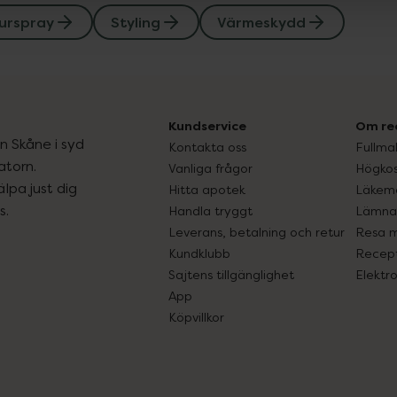
urspray
Styling
Värmeskydd
Kundservice
Om re
ån Skåne i syd
Kontakta oss
Fullma
atorn.
Vanliga frågor
Högkos
lpa just dig
Hitta apotek
Läkem
s.
Handla tryggt
Lämna 
Leverans, betalning och retur
Resa 
Kundklubb
Recept
Sajtens tillgänglighet
Elektr
App
Köpvillkor