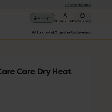
Företagskund
Recept
Kundklubb
Varukorg
Hitta apotek
Tjänster
Rådgivning
Care Care Dry Heat