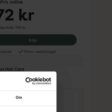
Pris online
72 kr
 apotek:
199 kr
Bobbys Hair Care Care Dry Heat Prote
Köp
ranser
Finns i webblager
ys Hair Care
ammans
Om