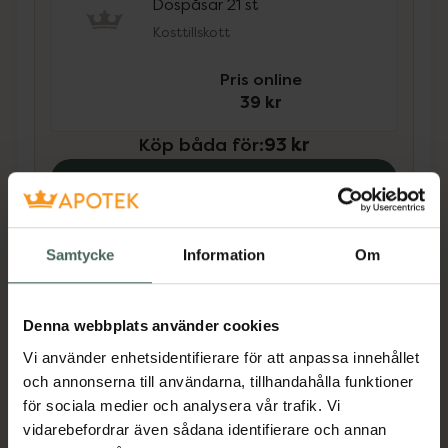
Dospåsar 21 st
Kosttillskott
Pris online
39 kr
Köp båda för
:
93 kr
Köp båda
Samtycke
Information
Om
Beskrivning
Dölj
Denna webbplats använder cookies
Kosttillskott. Rekommenderad
daglig dos bör inte överskridas.
Vi använder enhetsidentifierare för att anpassa innehållet
Kosttillskott bör inte ersätta en
och annonserna till användarna, tillhandahålla funktioner
varierad kost och en hälsosam
för sociala medier och analysera vår trafik. Vi
livsstil. Förvaras utom räckhåll för
vidarebefordrar även sådana identifierare och annan