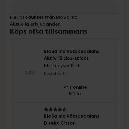
Fler produkter från BioSalma
Aktuella erbjudanden
Köps ofta tillsammans
BioSalma Vätskebalans
Aktiv 12 dos-sticks
Elektrolyter 12 st
Kosttillskott
Pris online
54 kr
4.8 av 5 i omdöme
BioSalma Vätskebalans
Direkt Citron