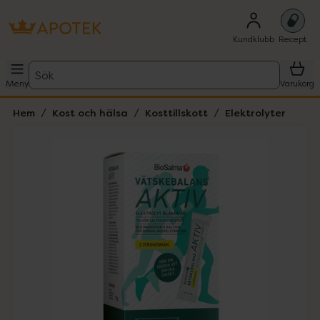
Kundklubb
Recept
Sök
Meny
Varukorg
Hem
Kost och hälsa
Kosttillskott
Elektrolyter
Hoppa över Lista
Lista: . Innehåller 1 objekt.