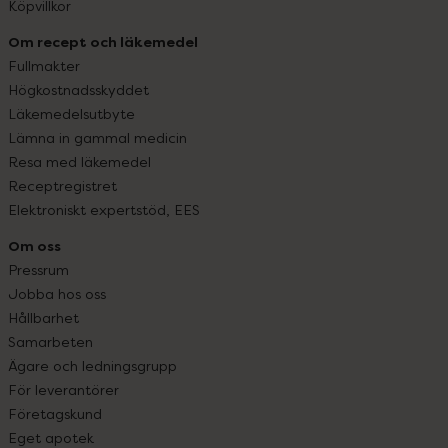
Köpvillkor
Om recept och läkemedel
Fullmakter
Högkostnadsskyddet
Läkemedelsutbyte
Lämna in gammal medicin
Resa med läkemedel
Receptregistret
Elektroniskt expertstöd, EES
Om oss
Pressrum
Jobba hos oss
Hållbarhet
Samarbeten
Ägare och ledningsgrupp
För leverantörer
Företagskund
Eget apotek