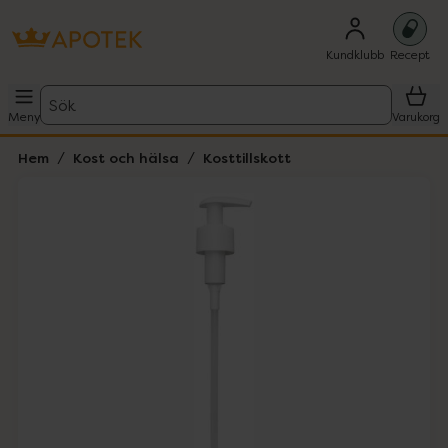
Kundklubb
Recept
Sök
Meny
Varukorg
Hem
Kost och hälsa
Kosttillskott
Hoppa över Lista
Lista: . Innehåller 1 objekt.