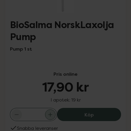
BioSalma NorskLaxolja
Pump
Pump 1 st
Pris online
17,90 kr
I apotek:
19 kr
BioSalma NorskL
Köp
Snabba leveranser