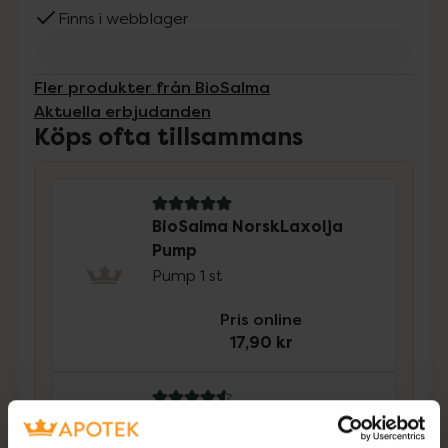
Finns i webblager
Fler produkter från BioSalma
Aktuella erbjudanden
Köps ofta tillsammans
5 av 5 i omdöme
BioSalma NorskLaxolja
Pump
Pump 1 st
Pris online
17,90 kr
4.6 av 5 i omdöme
BioSalma Multivitamin
kvinna D-vitamin++