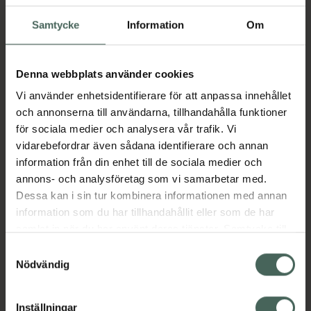
Tabletter 100 st
Samtycke
Information
Om
Kosttillskott
Pris online
Denna webbplats använder cookies
75 kr
Vi använder enhetsidentifierare för att anpassa innehållet
Köp båda för
:
92,90 kr
och annonserna till användarna, tillhandahålla funktioner
för sociala medier och analysera vår trafik. Vi
Köp båda
vidarebefordrar även sådana identifierare och annan
information från din enhet till de sociala medier och
annons- och analysföretag som vi samarbetar med.
Beskrivning
Dölj
Dessa kan i sin tur kombinera informationen med annan
information som du har tillhandahållit eller som de har
samlat in när du har använt deras tjänster. Samtycke till
Pump till NorskLaxolja, passar 1000ml flaska
cookies är frivilligt och du kan när som helst ändra eller
Samtyckesval
och går även att klippa för att anpassa till
återkalla ditt samtycke via webbplatsens
Nödvändig
300ml-flaskan.
cookieinställningar. Ett återkallat samtycke påverkar inte
lagligheten av behandling som skett innan återkallelsen.
Jämförpris
19 kr
/
st
Inställningar