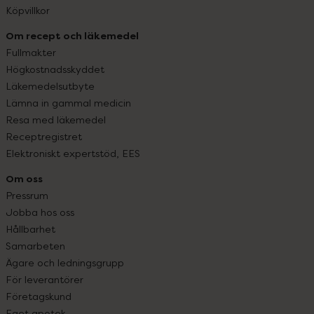
Köpvillkor
Om recept och läkemedel
Fullmakter
Högkostnadsskyddet
Läkemedelsutbyte
Lämna in gammal medicin
Resa med läkemedel
Receptregistret
Elektroniskt expertstöd, EES
Om oss
Pressrum
Jobba hos oss
Hållbarhet
Samarbeten
Ägare och ledningsgrupp
För leverantörer
Företagskund
Eget apotek