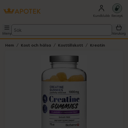
Kundklubb
Recept
Sök
Meny
Varukorg
Hem
Kost och hälsa
Kosttillskott
Kreatin
Hoppa över Lista
Lista: . Innehåller 1 objekt.