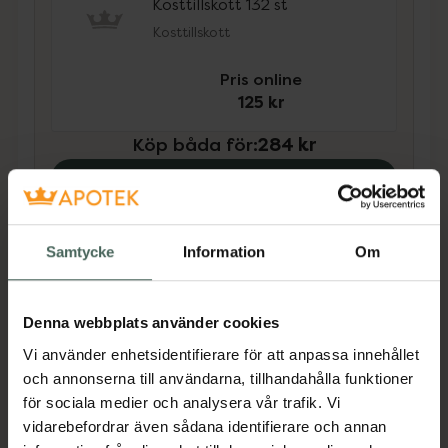
Kosttillskott 132 st
Kosttillskott
Pris online
125 kr
Köp båda för
:
284 kr
Köp båda
Samtycke
Information
Om
Beskrivning
Dölj
Denna webbplats använder cookies
Kosttillskott. Rekommenderad
Vi använder enhetsidentifierare för att anpassa innehållet
daglig dos bör inte överskridas.
och annonserna till användarna, tillhandahålla funktioner
Kosttillskott bör inte ersätta en
för sociala medier och analysera vår trafik. Vi
varierad kost och en hälsosam
vidarebefordrar även sådana identifierare och annan
livsstil. Förvaras utom räckhåll för