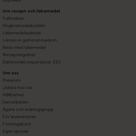
Om recept och läkemedel
Fullmakter
Högkostnadsskyddet
Läkemedelsutbyte
Lämna in gammal medicin
Resa med läkemedel
Receptregistret
Elektroniskt expertstöd, EES
Om oss
Pressrum
Jobba hos oss
Hållbarhet
Samarbeten
Ägare och ledningsgrupp
För leverantörer
Företagskund
Eget apotek