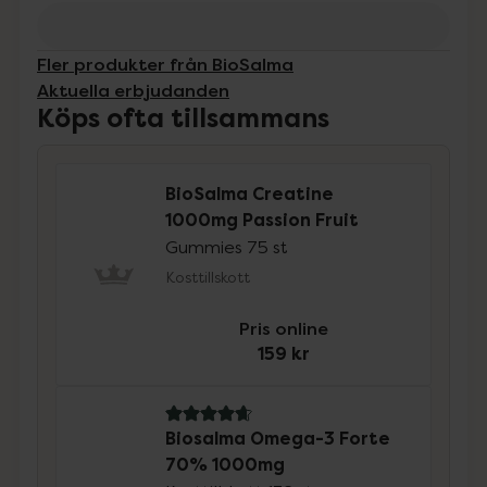
Fler produkter från BioSalma
Aktuella erbjudanden
Köps ofta tillsammans
BioSalma Creatine
1000mg Passion Fruit
Gummies 75 st
Kosttillskott
Pris online
159 kr
4.8 av 5 i omdöme
Biosalma Omega-3 Forte
70% 1000mg