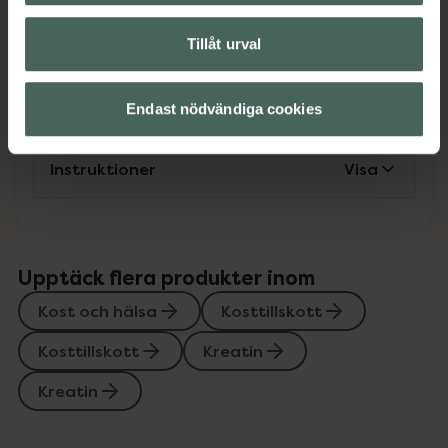
Kost och hälsa
Kosttillskott
Kosttillskott
Kreatin
Kreatin
Tillåt urval
Innehåll
Visa
Endast nödvändiga cookies
Instruktioner
Visa
Upptäck flera produkter inom
Kost och hälsa
Kosttillskott
Kosttillskott
Kreatin
Kreatin