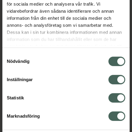
för sociala medier och analysera vår trafik. Vi
som ensam lösning och i kombination med
vidarebefordrar även sådana identifierare och annan
andra tvättprodukter. OBS! Ej lämpligt för
information från din enhet till de sociala medier och
känsliga material som silke eller
annons- och analysföretag som vi samarbetar med.
lyocell/tencel.
Dessa kan i sin tur kombinera informationen med annan
Jämförpris
0,60 kr
/
g
information som du har tillhandahållit eller som de har
samlat in när du har använt deras tjänster. Samtycke till
EAN:
07392059101702
cookies är frivilligt och du kan när som helst ändra eller
Samtyckesval
Kategorier:
återkalla ditt samtycke via webbplatsens
Nödvändig
Hem och hushåll
cookieinställningar. Ett återkallat samtycke påverkar inte
lagligheten av behandling som skett innan återkallelsen.
Inställningar
Innehåll
Visa
Statistik
Instruktioner
Visa
Marknadsföring