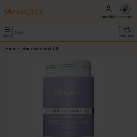
Kundklubb
Recept
Sök
Meny
Varukorg
Hem
Hem och hushåll
Hoppa över Lista
Lista: . Innehåller 1 objekt.