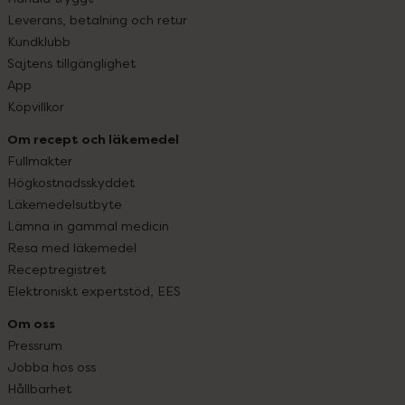
Leverans, betalning och retur
Kundklubb
Sajtens tillgänglighet
App
Köpvillkor
Om recept och läkemedel
Fullmakter
Högkostnadsskyddet
Läkemedelsutbyte
Lämna in gammal medicin
Resa med läkemedel
Receptregistret
Elektroniskt expertstöd, EES
Om oss
Pressrum
Jobba hos oss
Hållbarhet