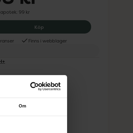
 apotek:
99 kr
BIOpH+ Antifungal Shoe Spray, 88 kr.
Köp
ranser
Finns i webblager
H+
Om