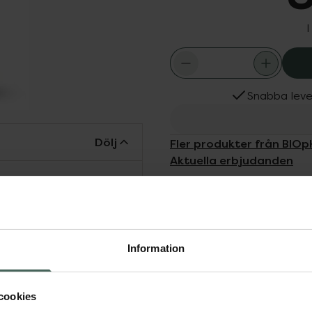
I
Snabba leve
Dölj
Fler produkter från BIOp
Aktuella erbjudanden
ll lösning för att döda
 dina skor blir fräscha
rmad för att döda
 fuktiga miljön i dina
. Svampsporer är
Information
umpor under lång tid. Det
 skor och strumpor.
cookies
- Dålig lukt För dig som: