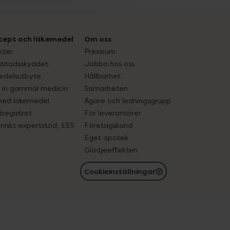
cept och läkemedel
Om oss
kter
Pressrum
tnadsskyddet
Jobba hos oss
edelsutbyte
Hållbarhet
in gammal medicin
Samarbeten
med läkemedel
Ägare och ledningsgrupp
registret
För leverantörer
oniskt expertstöd, EES
Företagskund
Eget apotek
Glädjeeffekten
Cookieinställningar