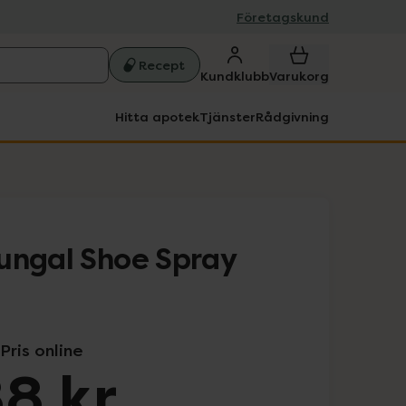
Företagskund
Recept
Kundklubb
Varukorg
Hitta apotek
Tjänster
Rådgivning
ungal Shoe Spray
Pris online
8 kr