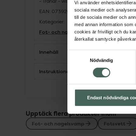
- Tränar - vill skydda mot fot/nagelsvamp -
Vi använder enhetsidentifierar
sociala medier och analysera 
EAN:
07392059101740
till de sociala medier och a
Kategorier:
med annan information som du 
Fot- och nagelsvamp
Fotsvett
Fotvård
H
cookies är frivilligt och du k
återkallat samtycke påverkar 
Innehåll
Samtyckesval
Nödvändig
Instruktioner
Endast nödvändiga co
Upptäck flera produkter inom
Fot- och nagelsvamp
Fotsvett