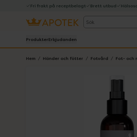
Fri frakt på receptbelagt
Brett utbud
Hälsos
Sök
Produkter
Erbjudanden
Hem
Händer och fötter
Fotvård
Fot- och
Hoppa över Lista
Lista: . Innehåller 1 objekt.