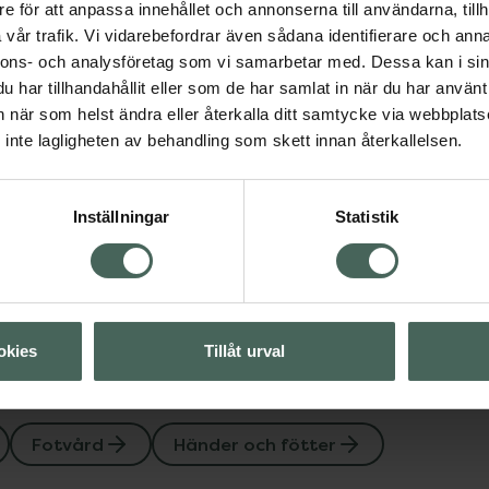
 Vill fräscha upp skorna
e för att anpassa innehållet och annonserna till användarna, tillh
vår trafik. Vi vidarebefordrar även sådana identifierare och anna
nnons- och analysföretag som vi samarbetar med. Dessa kan i sin
har tillhandahållit eller som de har samlat in när du har använt 
änder och fötter
an när som helst ändra eller återkalla ditt samtycke via webbplats
inte lagligheten av behandling som skett innan återkallelsen.
Visa
Inställningar
Statistik
Visa
okies
Tillåt urval
Fotvård
Händer och fötter