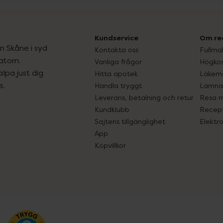
Kundservice
Om re
ån Skåne i syd
Kontakta oss
Fullma
atorn.
Vanliga frågor
Högkos
lpa just dig
Hitta apotek
Läkem
s.
Handla tryggt
Lämna 
Leverans, betalning och retur
Resa 
Kundklubb
Recept
Sajtens tillgänglighet
Elektr
App
Köpvillkor