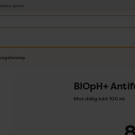
amma priser
 nagelsvamp
BIOpH+ Antif
Mot dålig lukt 100 ml
8