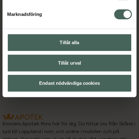
Innehåll
Visa
Marknadsföring
Instruktioner
Visa
Tillåt alla
Upptäck flera produkter inom
Tillåt urval
Ansiktsserum
Ansiktsvård
French Beauty
Hudvård
Endast nödvändiga cookies
Kronans Apotek finns här för dig. Du hittar oss från Skåne i
syd till Lappland i norr, och online i mobilen och på
datorn. Oavsett vem du är så är det vårt uppdrag att