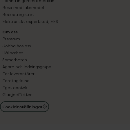
Lämna in gammal medicin
Resa med läkemedel
Receptregistret
Elektroniskt expertstöd, EES
Om oss
Pressrum
Jobba hos oss
Hållbarhet
Samarbeten
Ägare och ledningsgrupp
För leverantörer
Företagskund
Eget apotek
Glädjeeffekten
Cookieinställningar