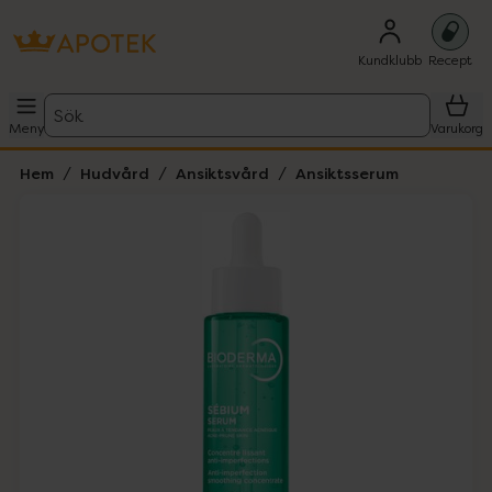
Kundklubb
Recept
Sök
Meny
Varukorg
Hem
Hudvård
Ansiktsvård
Ansiktsserum
Hoppa över Lista
Lista: . Innehåller 2 objekt.