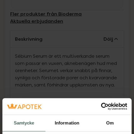
Fler produkter från Bioderma
Aktuella erbjudanden
Beskrivning
Dölj
Sébium Serum är ett multiverkande serum
som passar en vuxen, aknebenägen hud med
orenheter. Serumet verkar snabbt på finnar,
synliga och förstorade porer och kvarvarande
märken, samt förhindrar uppkomsten av nya.
Formulan innehåller två perfekt doserade och
kompletterande ingredienser: salicylsyra
exfolierar huden medan acetylglukosamin,
Samtycke
Information
Om
ett sockerderivat, främjar cellförnyelsen. Den
lätta texturen absorberas snabbt, och huden