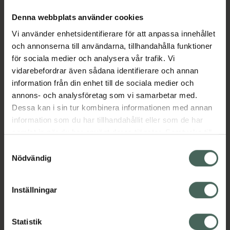
återfuktas omedelbart.
Denna webbplats använder cookies
Vi använder enhetsidentifierare för att anpassa innehållet
och annonserna till användarna, tillhandahålla funktioner
Dag efter dag minskar finnar och fläckar
för sociala medier och analysera vår trafik. Vi
synbart, porerna drar ihop sig och fina linjer
vidarebefordrar även sådana identifierare och annan
reduceras – för en hud som ser klarare och
information från din enhet till de sociala medier och
slätare ut. Långvariga resultat.
annons- och analysföretag som vi samarbetar med.
Jämförpris
13,63 kr
/
ml
Dessa kan i sin tur kombinera informationen med annan
EAN:
03701129809280
information som du har tillhandahållit eller som de har
samlat in när du har använt deras tjänster. Samtycke till
Kategorier:
cookies är frivilligt och du kan när som helst ändra eller
Samtyckesval
Ansiktsserum
Ansiktsvård
French Beauty
återkalla ditt samtycke via webbplatsens
Nödvändig
Hudvård
cookieinställningar. Ett återkallat samtycke påverkar inte
lagligheten av behandling som skett innan återkallelsen.
Inställningar
Omdömen
Visa
Statistik