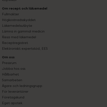
Om recept och läkemedel
Fullmakter
Högkostnadsskyddet
Läkemedelsutbyte
Lämna in gammal medicin
Resa med läkemedel
Receptregistret
Elektroniskt expertstöd, EES
Om oss
Pressrum
Jobba hos oss
Hållbarhet
Samarbeten
Ägare och ledningsgrupp
För leverantörer
Företagskund
Eget apotek