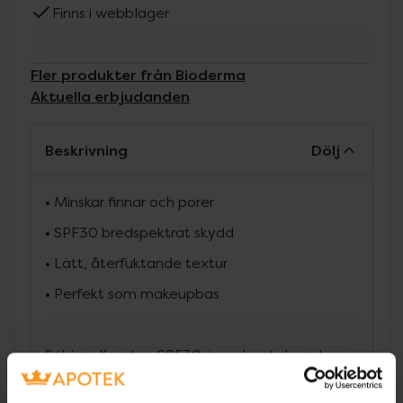
Finns i webblager
Fler produkter från Bioderma
Aktuella erbjudanden
Beskrivning
Dölj
• Minskar finnar och porer
• SPF30 bredspektrat skydd
• Lätt, återfuktande textur
• Perfekt som makeupbas
Sébium Kerato+ SPF30 är en högtolerant
dagkräm med solskydd, särskilt framtagen för
oren hud. Den minskar finnar och tilltäppta