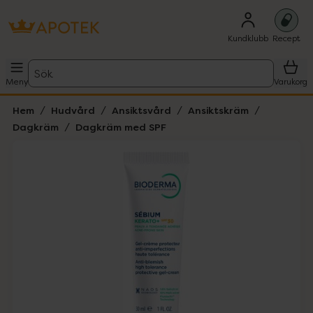
Kundklubb
Recept
Sök
Meny
Varukorg
Hem
Hudvård
Ansiktsvård
Ansiktskräm
Dagkräm
Dagkräm med SPF
Hoppa över Lista
Lista: . Innehåller 1 objekt.