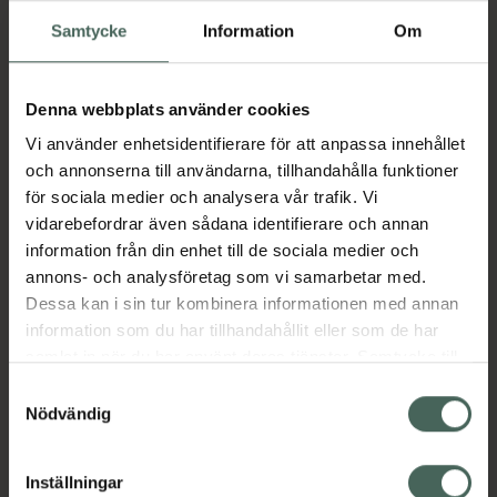
porer samtidigt som den skyddar huden mot
Samtycke
Information
Om
UV-strålning (SPF30) och ger en matt finish.
En effektiv kombination av salicylsyra och
äppelsyraester verkar milt exfolierande och
Denna webbplats använder cookies
förbättrar hudstrukturen, medan
Vi använder enhetsidentifierare för att anpassa innehållet
bredspektriga UV-filter skyddar mot solens
och annonserna till användarna, tillhandahålla funktioner
skadliga strålar. Den patenterade
för sociala medier och analysera vår trafik. Vi
Fluidactiv™-teknologin hjälper till att
vidarebefordrar även sådana identifierare och annan
biologiskt normalisera sebumkvaliteten och
information från din enhet till de sociala medier och
förebygga tilltäppta porer – en nyckelfaktor
annons- och analysföretag som vi samarbetar med.
för att motverka nya orenheter. Den
Dessa kan i sin tur kombinera informationen med annan
återfuktande, osynliga texturen absorberas
information som du har tillhandahållit eller som de har
snabbt utan att kladda eller lämna en vit
samlat in när du har använt deras tjänster. Samtycke till
hinna. Perfekt för daglig användning, även
cookies är frivilligt och du kan när som helst ändra eller
Samtyckesval
under makeup.
återkalla ditt samtycke via webbplatsens
Nödvändig
EAN:
03701129814703
cookieinställningar. Ett återkallat samtycke påverkar inte
lagligheten av behandling som skett innan återkallelsen.
Kategorier:
Inställningar