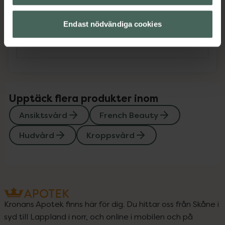
Innehåll
Visa
Endast nödvändiga cookies
Instruktioner
Visa
Upptäck flera produkter inom
Ansiktsvård
French Beauty
Hudvård
Kroppsvård
Kronans Apotek finns här för dig. Du hittar oss från Skåne i
syd till Lappland i norr, och online i mobilen och på