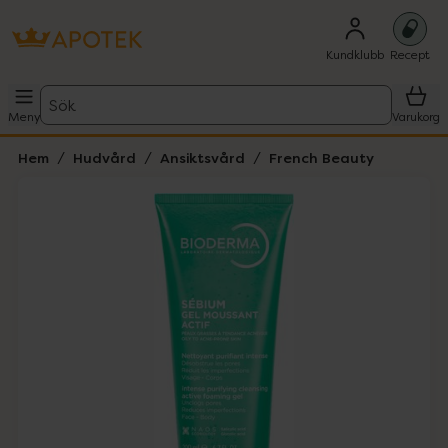
Kundklubb
Recept
Sök
Meny
Varukorg
Hem
Hudvård
Ansiktsvård
French Beauty
Hoppa över Lista
Lista: . Innehåller 3 objekt.