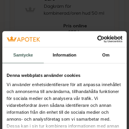
Dagkräm för
kombinerad/oren hud 50 ml
Pris online
255 kr
Köp båda för
:
474 kr
Köp båda
Samtycke
Information
Om
Denna webbplats använder cookies
Beskrivning
Dölj
Vi använder enhetsidentifierare för att anpassa innehållet
och annonserna till användarna, tillhandahålla funktioner
Sébium Gel Moussant Actif (aktiv
för sociala medier och analysera vår trafik. Vi
rengöringsgel) kombinerar två utjämnande,
vidarebefordrar även sådana identifierare och annan
aktiva ingredienser (salicyl- + glykolsyra) som
information från din enhet till de sociala medier och
rengör intensivt utan att torka ut huden. Den
annons- och analysföretag som vi samarbetar med.
respekterar hudens naturliga balans. Det
Dessa kan i sin tur kombinera informationen med annan