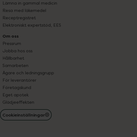
Lämna in gammal medicin
Resa med läkemedel
Receptregistret
Elektroniskt expertstöd, EES
Om oss
Pressrum
Jobba hos oss
Hållbarhet
Samarbeten
Ägare och ledningsgrupp
För leverantörer
Företagskund
Eget apotek
Glädjeeffekten
Cookieinställningar