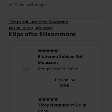
Finns i webblager
Fler produkter från Bioderma
Aktuella erbjudanden
Köps ofta tillsammans
5 av 5 i omdöme
Bioderma Sebium Gel
Moussant
Rengöringsgel 200 ml
Pris online
219 kr
4.7 av 5 i omdöme
Vichy Normaderm Daily
Care