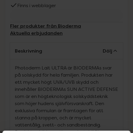
Finns i webblager
Fler produkter från Bioderma
Aktuella erbjudanden
Beskrivning
Dölj
Photoderm Lait ULTRA är BIODERMAs svar
på solskydd för hela familjen. Produkten har
ett mycket högt UVA/UVB skydd och
innehåller BIODERMAs SUN ACTIVE DEFENSE
som är en högteknologisk solskyddsteknik
som höjer hudens självförsvarskraft. Den
exklusiva formulan är framtagen för att
stanna på kroppen, och är mycket
vattentålig, svett- och sandbeständig.
Produkten bildar en jämn och stabil film som