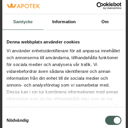
bibehåller solfiltret på hudens yta och
begränsar spridningen av produkten i hav och
sjöar. Formulerad för att passa hela familjen,
Samtycke
Information
Om
även den mest känsliga huden. Mycket god
hudtolerans. Testad under översyn av
dermatolog. Ekobiologi är BIODERMAs unika
Denna webbplats använder cookies
tillvägagångssätt för att varaktigt bevara
Vi använder enhetsidentifierare för att anpassa innehållet
hudens hälsa. Genom att stödja och stärka
och annonserna till användarna, tillhandahålla funktioner
hudens naturliga mekanismer hjälper
för sociala medier och analysera vår trafik. Vi
BIODERMAs produkter huden att anpassa sig
vidarebefordrar även sådana identifierare och annan
och dra nytta av sina egna resurser för att
information från din enhet till de sociala medier och
återställa balansen.
annons- och analysföretag som vi samarbetar med.
Jämförpris
1,80 kr
/
ml
Dessa kan i sin tur kombinera informationen med annan
information som du har tillhandahållit eller som de har
EAN:
03701129803639
samlat in när du har använt deras tjänster. Samtycke till
Kategorier:
cookies är frivilligt och du kan när som helst ändra eller
Samtyckesval
Ansiktsvård
French Beauty
Hudvård
återkalla ditt samtycke via webbplatsens
Nödvändig
Solskydd för ansikte
Solskydd för kropp
cookieinställningar. Ett återkallat samtycke påverkar inte