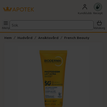
Kundklubb
Recept
Sök
Meny
Varukorg
Hem
Hudvård
Ansiktsvård
French Beauty
Hoppa över Lista
Lista: . Innehåller 2 objekt.