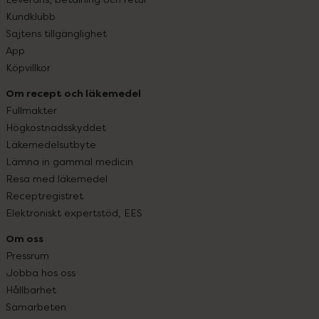
Kundklubb
Sajtens tillgänglighet
App
Köpvillkor
Om recept och läkemedel
Fullmakter
Högkostnadsskyddet
Läkemedelsutbyte
Lämna in gammal medicin
Resa med läkemedel
Receptregistret
Elektroniskt expertstöd, EES
Om oss
Pressrum
Jobba hos oss
Hållbarhet
Samarbeten