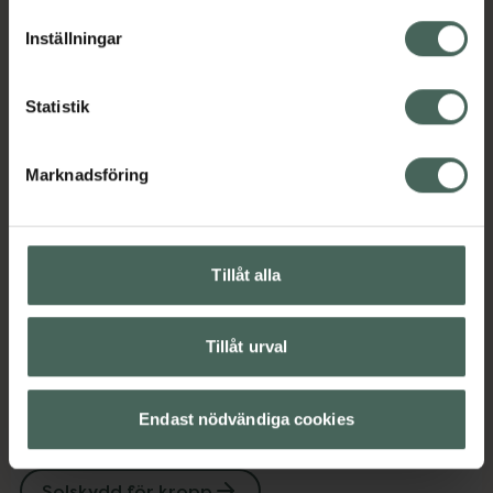
Solskydd och solkräm
lagligheten av behandling som skett innan återkallelsen.
Inställningar
Omdömen
Visa
Statistik
Innehåll
Visa
Marknadsföring
Instruktioner
Visa
Tillåt alla
Tillåt urval
Upptäck flera produkter inom
Ansiktsvård
French Beauty
Endast nödvändiga cookies
Hudvård
Solskydd för ansikte
Solskydd för kropp