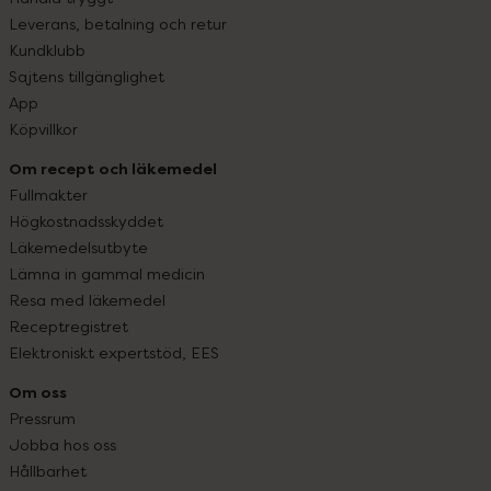
Leverans, betalning och retur
Kundklubb
Sajtens tillgänglighet
App
Köpvillkor
Om recept och läkemedel
Fullmakter
Högkostnadsskyddet
Läkemedelsutbyte
Lämna in gammal medicin
Resa med läkemedel
Receptregistret
Elektroniskt expertstöd, EES
Om oss
Pressrum
Jobba hos oss
Hållbarhet