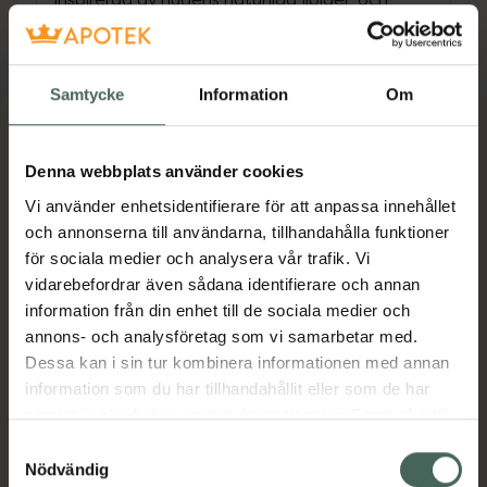
hjälper på ett naturligt sätt huden att
återuppbygga dess hydrolipidfilm. På så sätt
garanteras oöverträffad tolerans med
Samtycke
Information
Om
optimal effekt. Det exklusiva Aquagenium™-
patentet aktiverar hudens naturliga förmåga
att återfukta sig genom att stimulera
Denna webbplats använder cookies
vattenkanalerna i huden och hjälpa huden att
Vi använder enhetsidentifierare för att anpassa innehållet
bibehålla det vatten som behövs för en
och annonserna till användarna, tillhandahålla funktioner
balanserad fuktnivå. Kan användas av vuxna
för sociala medier och analysera vår trafik. Vi
och tonåringar. För ansikte, hals, ögon och
vidarebefordrar även sådana identifierare och annan
ögonlock. Bra tolerans. Icke-komedogen. Ska
information från din enhet till de sociala medier och
inte sköljas av. Rekommenderas av hudläkare.
annons- och analysföretag som vi samarbetar med.
Testad under översyn av dermatolog.
Dessa kan i sin tur kombinera informationen med annan
Ekobiologi är BIODERMAs unika
information som du har tillhandahållit eller som de har
tillvägagångssätt för att varaktigt bevara
samlat in när du har använt deras tjänster. Samtycke till
hudens hälsa. Genom att stödja och stärka
cookies är frivilligt och du kan när som helst ändra eller
hudens naturliga mekanismer hjälper
Samtyckesval
återkalla ditt samtycke via webbplatsens
BIODERMAs produkter huden att anpassa sig
Nödvändig