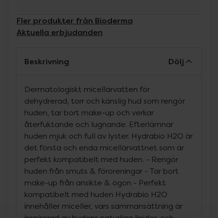
Fler produkter från Bioderma
Aktuella erbjudanden
Beskrivning
Dölj
Dermatologiskt micellärvatten för
dehydrerad, torr och känslig hud som rengör
huden, tar bort make-up och verkar
återfuktande och lugnande. Efterlämnar
huden mjuk och full av lyster. Hydrabio H2O är
det första och enda micellärvattnet som är
perfekt kompatibelt med huden. - Rengör
huden från smuts & föroreningar - Tar bort
make-up från ansikte & ögon - Perfekt
kompatibelt med huden Hydrabio H2O
innehåller miceller, vars sammansättning är
inspirerad av hudens naturliga lipider, och