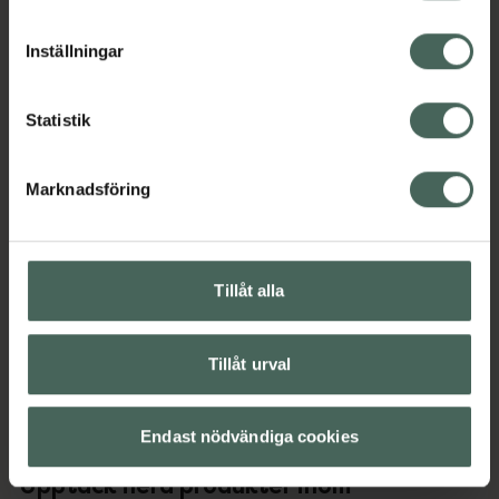
cookieinställningar. Ett återkallat samtycke påverkar inte
och dra nytta av sina egna resurser för att
lagligheten av behandling som skett innan återkallelsen.
återställa balansen.
Inställningar
Jämförpris
0,52 kr
/
ml
EAN:
03701129811702
Statistik
Kategorier:
Ansiktsrengöring
Ansiktsvård
Hudvård
Marknadsföring
Micellärvatten
Innehåll
Visa
Tillåt alla
Instruktioner
Visa
Tillåt urval
Endast nödvändiga cookies
Upptäck flera produkter inom