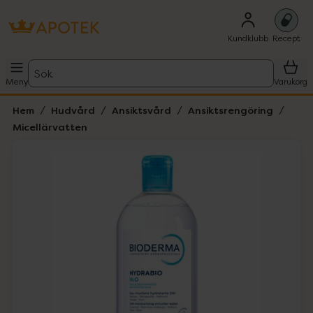
Kundklubb
Recept
Sök
Meny
Varukorg
Hem
Hudvård
Ansiktsvård
Ansiktsrengöring
Micellärvatten
Hoppa över Lista
Lista: . Innehåller 2 objekt.