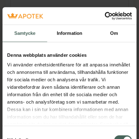
Atoderm Huile de douche exklusiva formula
innehåller vegetabiliska biolipider som lindrar
känslan av stramhet och ökar hudens
Samtycke
Information
Om
motståndskraft genom att återskapa hudens
skyddande film. Vitamin PP/B3 (niacinamid)
stimulerar lipidsyntesen som möjliggör
Denna webbplats använder cookies
återuppbyggnad av hudbarriären på lång sikt.
Vi använder enhetsidentifierare för att anpassa innehållet
Kan användas av hela familjen (undantaget
och annonserna till användarna, tillhandahålla funktioner
prematurfödda spädbarn).
för sociala medier och analysera vår trafik. Vi
vidarebefordrar även sådana identifierare och annan
information från din enhet till de sociala medier och
För ansikte, kropp och händer. Utmärkt hud-
annons- och analysföretag som vi samarbetar med.
och ögontolerans. Icke-komedogen.
Dessa kan i sin tur kombinera informationen med annan
Efterlämnar ingen fet hinna. Svider inte i
information som du har tillhandahållit eller som de har
ögonen. Mild doft. Rekommenderad av
samlat in när du har använt deras tjänster. Samtycke till
hudläkare. Testad under översyn av
cookies är frivilligt och du kan när som helst ändra eller
dermatolog. Ekobiologi är BIODERMAs unika
Samtyckesval