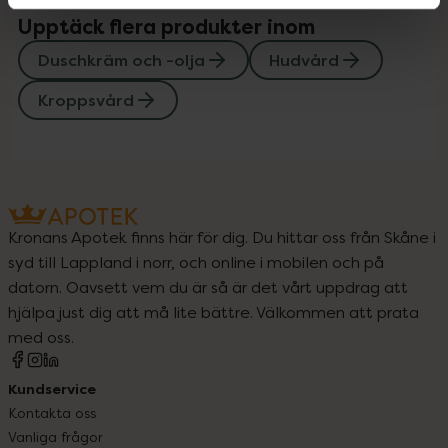
Upptäck flera produkter inom
Duschkräm och -olja
Hudvård
Kroppsvård
Kronans Apotek finns här för dig. Du hittar oss från Skåne i
syd till Lappland i norr, och online i mobilen och på
datorn. Oavsett vem du är så är det vårt uppdrag att
hjälpa just dig att må lite bättre. Välkommen att prata
med oss.
Kundservice
Kontakta oss
Vanliga frågor