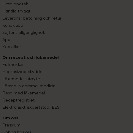
Hitta apotek
Handla tryggt
Leverans, betalning och retur
Kundklubb
Sajtens tillgänglighet
App
Köpvillkor
Om recept och läkemedel
Fullmakter
Högkostnadsskyddet
Läkemedelsutbyte
Lämna in gammal medicin
Resa med läkemedel
Receptregistret
Elektroniskt expertstöd, EES
Om oss
Pressrum
Jobba hos oss