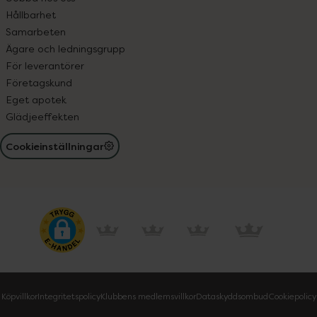
Hållbarhet
Samarbeten
Ägare och ledningsgrupp
För leverantörer
Företagskund
Eget apotek
Glädjeeffekten
Cookieinställningar
Köpvillkor
Integritetspolicy
Klubbens medlemsvillkor
Dataskyddsombud
Cookiepolicy