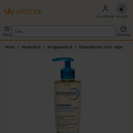
Kundklubb
Recept
Sök
Meny
Varukorg
Hem
Hudvård
Kroppsvård
Duschkräm och -olja
Hoppa över Lista
Lista: . Innehåller 1 objekt.