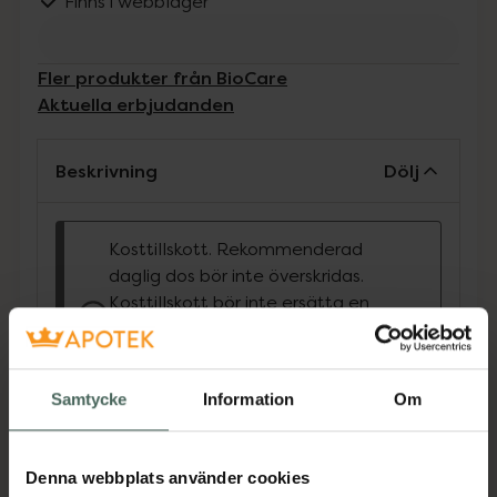
Finns i webblager
Fler produkter från BioCare
Aktuella erbjudanden
Beskrivning
Dölj
Kosttillskott. Rekommenderad
daglig dos bör inte överskridas.
Kosttillskott bör inte ersätta en
varierad kost och en hälsosam
livsstil. Förvaras utom räckhåll för
små barn.
Samtycke
Information
Om
Nutrisorb® Liquid Selen är en mycket
biotillgänglig selenformula i flytande form.
Denna webbplats använder cookies
Jämförpris
17,27 kr
/
ml