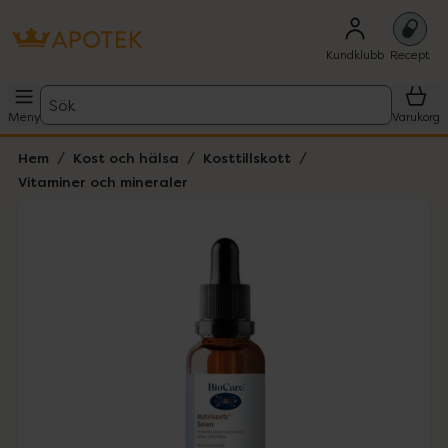
Kundklubb
Recept
Sök
Meny
Varukorg
Hem
Kost och hälsa
Kosttillskott
Vitaminer och mineraler
Hoppa över Lista
Lista: . Innehåller 1 objekt.