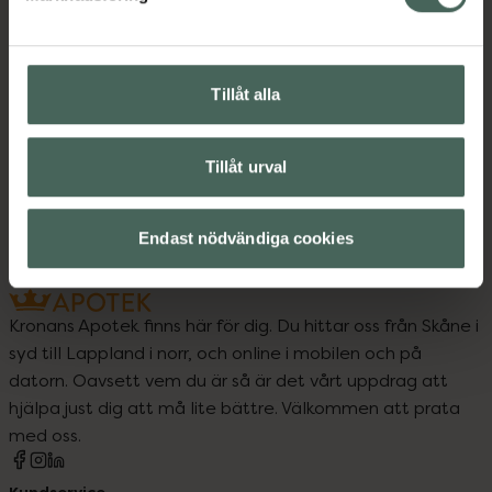
Upptäck flera produkter inom
Kost och hälsa
Kosttillskott
Kosttillskott
Tillåt alla
Vitaminer och mineraler
Tillåt urval
Vitaminer och mineraler
Endast nödvändiga cookies
Kronans Apotek finns här för dig. Du hittar oss från Skåne i
syd till Lappland i norr, och online i mobilen och på
datorn. Oavsett vem du är så är det vårt uppdrag att
hjälpa just dig att må lite bättre. Välkommen att prata
med oss.
Kundservice