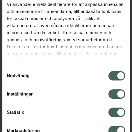
Vi använder enhetsidentifierare för att anpassa innehållet
EAN:
05033290986155
och annonserna till användarna, tillhandahålla funktioner
Kategorier:
för sociala medier och analysera vår trafik. Vi
vidarebefordrar även sådana identifierare och annan
Kost och hälsa
Kosttillskott
Kosttillskott
information från din enhet till de sociala medier och
Vitaminer och mineraler
annons- och analysföretag som vi samarbetar med.
Vitaminer och mineraler
Dessa kan i sin tur kombinera informationen med annan
information som du har tillhandahållit eller som de har
samlat in när du har använt deras tjänster. Samtycke till
Omdömen
Visa
cookies är frivilligt och du kan när som helst ändra eller
Samtyckesval
återkalla ditt samtycke via webbplatsens
Nödvändig
Innehåll
Visa
cookieinställningar. Ett återkallat samtycke påverkar inte
lagligheten av behandling som skett innan återkallelsen.
Inställningar
Instruktioner
Visa
Statistik
Marknadsföring