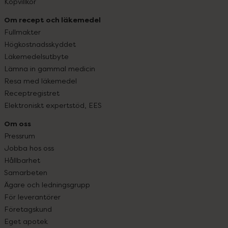
Köpvillkor
Om recept och läkemedel
Fullmakter
Högkostnadsskyddet
Läkemedelsutbyte
Lämna in gammal medicin
Resa med läkemedel
Receptregistret
Elektroniskt expertstöd, EES
Om oss
Pressrum
Jobba hos oss
Hållbarhet
Samarbeten
Ägare och ledningsgrupp
För leverantörer
Företagskund
Eget apotek