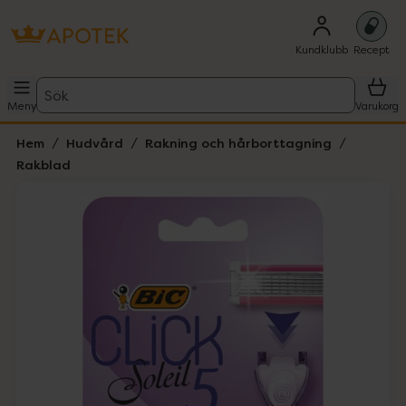
Kundklubb
Recept
Sök
Meny
Varukorg
Hem
Hudvård
Rakning och hårborttagning
Rakblad
Hoppa över Lista
Lista: . Innehåller 1 objekt.