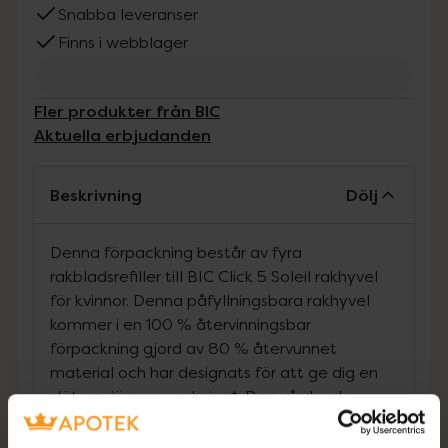
Snabba leveranser
Finns i webblager
Fler produkter från BIC
Aktuella erbjudanden
Beskrivning
Dölj
Denna förpackning består av fyra
rakbladsrefiller till BIC Click 5 Soleil rakhyvel
för kvinnor. Denna påfyllningsbara rakhyvel
kommer i en 100 % återvinningsbar
förpackning gjord av 80 % återvunnet
material och har designats för att ge dig en
slätare, jämnare rakning*. Den vårdande,
inbyggda och återfuktande remsan är berikad
med aloe vera och kokosmjölk, och det rörliga