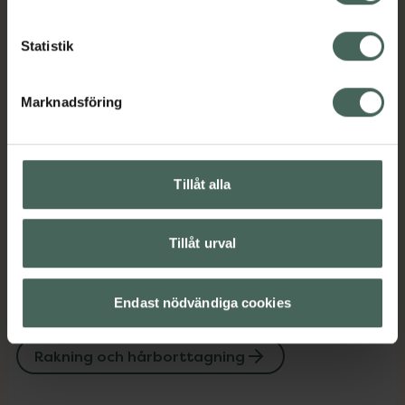
Statistik
Omdömen
Visa
Marknadsföring
Instruktioner
Visa
Tillåt alla
Upptäck flera produkter inom
Tillåt urval
Hudvård
Rakblad
Rakblad
Rakhyvel och rakapparat
Endast nödvändiga cookies
Rakhyvel och rakapparat
Rakning och hårborttagning