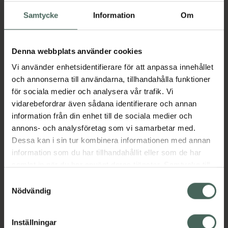
huvudet glider lätt längs kroppens alla
Samtycke
Information
Om
konturer och kurvor för att ge en felfri rakning
varje gång. Detta är bara en av våra
innovativa rakhyvlar som kommer i flera olika
Denna webbplats använder cookies
högpresterande modeller med egenskaper
Vi använder enhetsidentifierare för att anpassa innehållet
som tillgodoser alla dina rakningsbehov. Med
och annonserna till användarna, tillhandahålla funktioner
över 40 års erfarenhet av att utveckla,
för sociala medier och analysera vår trafik. Vi
tillverka och testa alla sina rakhyvlar
vidarebefordrar även sådana identifierare och annan
garanterar BIC enastående kvalitet och bra
information från din enhet till de sociala medier och
värde.
annons- och analysföretag som vi samarbetar med.
Jämförpris
23,25 kr
/
st
Dessa kan i sin tur kombinera informationen med annan
information som du har tillhandahållit eller som de har
EAN:
03086123680180
samlat in när du har använt deras tjänster. Samtycke till
Kategorier:
cookies är frivilligt och du kan när som helst ändra eller
Samtyckesval
Hudvård
Rakblad
Rakblad
återkalla ditt samtycke via webbplatsens
Nödvändig
Rakhyvel och rakapparat
cookieinställningar. Ett återkallat samtycke påverkar inte
Rakhyvel och rakapparat
lagligheten av behandling som skett innan återkallelsen.
Inställningar
Rakning och hårborttagning