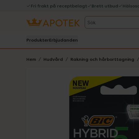
Fri frakt på receptbelagt
Brett utbud
Hälsos
Sök
Produkter
Erbjudanden
Hem
Hudvård
Rakning och hårborttagning
Hoppa över Lista
Lista: . Innehåller 1 objekt.