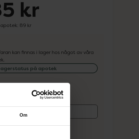
5 kr
 apotek:
89 kr
. Varan kan finnas i lager hos något av våra
k.
lagerstatus på apotek
ns i lager online
Om
koren