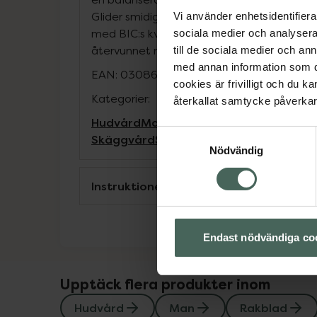
Glider smidigt med mjukgörande remsor. Ko
Vi använder enhetsidentifierar
med BIC:s kvalitet och prestanda, nu i en 
sociala medier och analysera 
återvunnet material.
till de sociala medier och a
med annan information som du 
EAN:
03086123760455
cookies är frivilligt och du k
Kategorier:
återkallat samtycke påverkar 
Hudvård
Man
Rakblad
Rakblad
Rakning 
Samtyckesval
Skäggvård
Skäggvård
Nödvändig
Instruktioner
Endast nödvändiga co
Upptäck flera produkter inom
Hudvård
Man
Rakblad