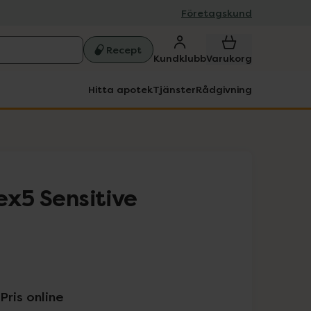
Företagskund
Recept
Kundklubb
Varukorg
Hitta apotek
Tjänster
Rådgivning
ex5 Sensitive
Pris online