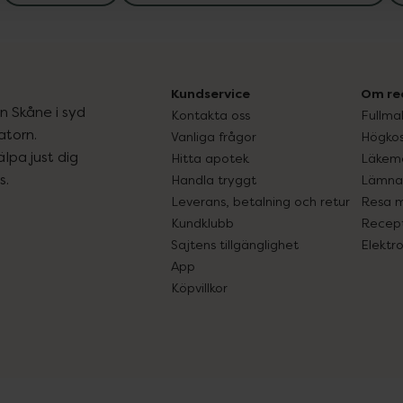
Kundservice
Om re
ån Skåne i syd
Kontakta oss
Fullma
atorn.
Vanliga frågor
Högkos
lpa just dig
Hitta apotek
Läkem
s.
Handla tryggt
Lämna 
Leverans, betalning och retur
Resa 
Kundklubb
Recept
Sajtens tillgänglighet
Elektr
App
Köpvillkor