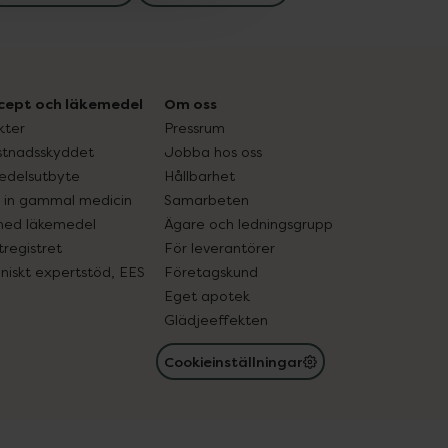
cept och läkemedel
Om oss
kter
Pressrum
tnadsskyddet
Jobba hos oss
edelsutbyte
Hållbarhet
in gammal medicin
Samarbeten
med läkemedel
Ägare och ledningsgrupp
registret
För leverantörer
oniskt expertstöd, EES
Företagskund
Eget apotek
Glädjeeffekten
Cookieinställningar