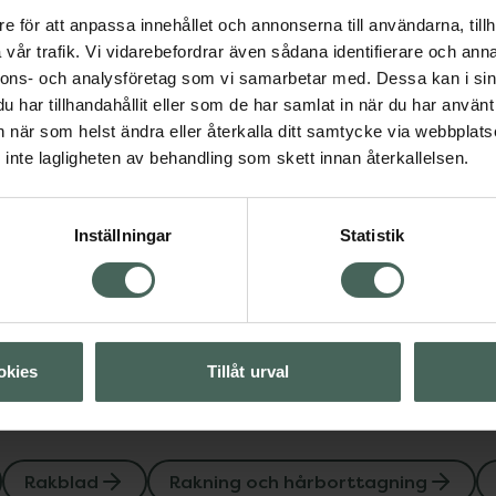
ntrollera din rakning
e för att anpassa innehållet och annonserna till användarna, tillh
förpackning av
Fler produkter från BIC
vår trafik. Vi vidarebefordrar även sådana identifierare och anna
Aktuella erbjudanden
nnons- och analysföretag som vi samarbetar med. Dessa kan i sin
har tillhandahållit eller som de har samlat in när du har använt 
an när som helst ändra eller återkalla ditt samtycke via webbplats
inte lagligheten av behandling som skett innan återkallelsen.
och hårborttagning
Inställningar
Statistik
Visa
okies
Tillåt urval
Rakblad
Rakning och hårborttagning