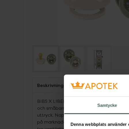
Beskrivning
BIBS X LIBERTY är en exklusiv kollektion a
Samtycke
och småbarnsprodukter med tidlösa Liberty
uttryck. Nappen BIBS Colour är BIBS origin
på marknaden i över 40 år. Den har BIBS 
Denna webbplats använder 
tre ventilationshål och rund BIBS-graverad