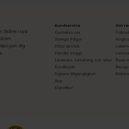
Kundservice
Om re
ån Skåne i syd
Kontakta oss
Fullma
atorn.
Vanliga frågor
Högkos
lpa just dig
Hitta apotek
Läkem
s.
Handla tryggt
Lämna 
Leverans, betalning och retur
Resa 
Kundklubb
Recept
Sajtens tillgänglighet
Elektr
App
Köpvillkor