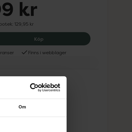
9 kr
apotek:
129,95 kr
BIBS x Liberty Pacifier Colour 2 PACK 
Köp
ranser
Finns i webblager
Om