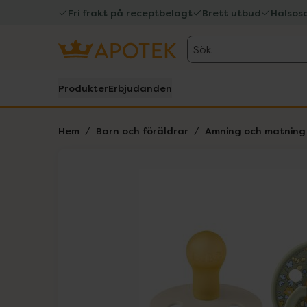
Fri frakt på receptbelagt
Brett utbud
Hälsos
Sök
Produkter
Erbjudanden
Hem
Barn och föräldrar
Amning och matning
Hoppa över Lista
Lista: . Innehåller 3 objekt.