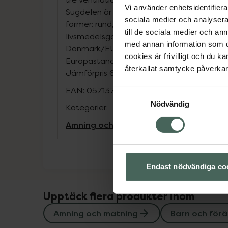
Vi använder enhetsidentifierar
Sugdelen är tillverkad av naturgummilatex 
sociala medier och analysera 
former: rund, platt symmetrisk och anatom
till de sociala medier och a
livsmedelsgodkänt material och designad oc
med annan information som du 
Danmark/EU. 100% fri från BPA och ftalate
cookies är frivilligt och du k
Europastandard EN 1400+A2.
återkallat samtycke påverkar 
Jämförpris
64,98 kr
/
st
EAN:
05713795243082
Samtyckesval
Nödvändig
Kategorier:
Amning och matning
Barn och föräldrar
Endast nödvändiga co
Upptäck flera produkter inom
Amning och matning
Barn och förä