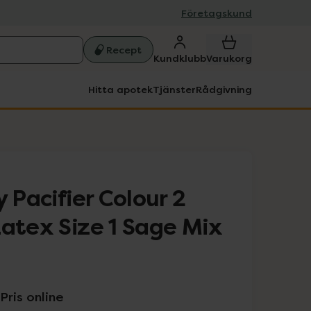
Företagskund
Recept
Kundklubb
Varukorg
Hitta apotek
Tjänster
Rådgivning
y Pacifier Colour 2
Latex Size 1 Sage Mix
Pris online