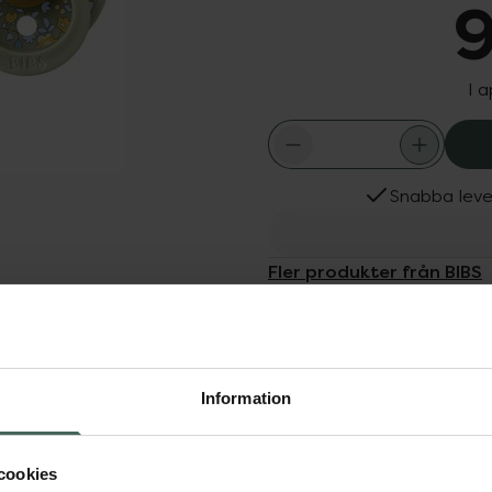
9
I 
Snabba leve
Fler produkter från BIBS
Aktuella erbjudanden
Dölj
v bästsäljande bebis-
Information
-tryck för ett vackert
alnapp och har funnits
runda signatursköld med
cookies
 nappring.