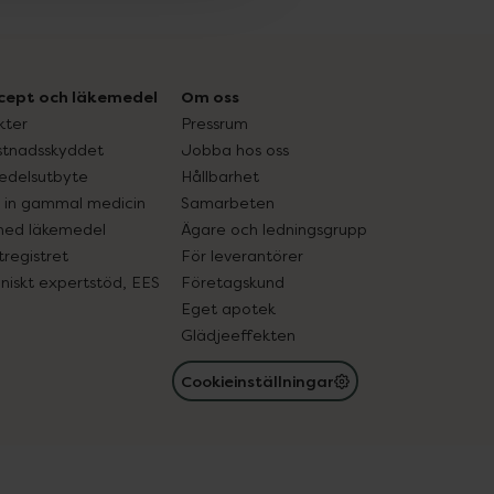
cept och läkemedel
Om oss
kter
Pressrum
tnadsskyddet
Jobba hos oss
edelsutbyte
Hållbarhet
in gammal medicin
Samarbeten
med läkemedel
Ägare och ledningsgrupp
registret
För leverantörer
oniskt expertstöd, EES
Företagskund
Eget apotek
Glädjeeffekten
Cookieinställningar