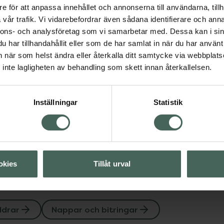
e för att anpassa innehållet och annonserna till användarna, tillh
och finns med flera olika
vår trafik. Vi vidarebefordrar även sådana identifierare och anna
isk. Skölden är av
nnons- och analysföretag som vi samarbetar med. Dessa kan i sin
h tillverkad i
har tillhandahållit eller som de har samlat in när du har använt 
r. Uppfyller
an när som helst ändra eller återkalla ditt samtycke via webbplats
inte lagligheten av behandling som skett innan återkallelsen.
Inställningar
Statistik
Nappar och bitringar
okies
Tillåt urval
ldrar
Nappar och bitringar