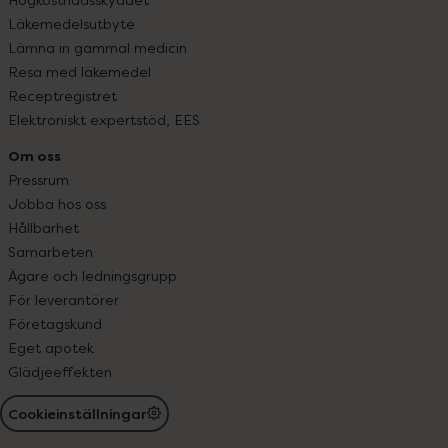
Läkemedelsutbyte
Lämna in gammal medicin
Resa med läkemedel
Receptregistret
Elektroniskt expertstöd, EES
Om oss
Pressrum
Jobba hos oss
Hållbarhet
Samarbeten
Ägare och ledningsgrupp
För leverantörer
Företagskund
Eget apotek
Glädjeeffekten
Cookieinställningar