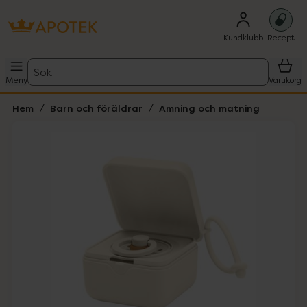
Kundklubb
Recept
Sök
Meny
Varukorg
Hem
Barn och föräldrar
Amning och matning
Hoppa över Lista
Lista: . Innehåller 3 objekt.