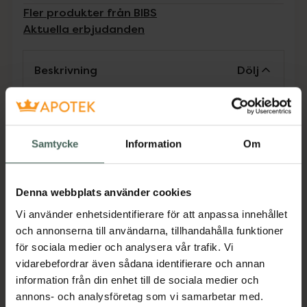
Fler produkter från BIBS
Aktuella erbjudanden
Beskrivning
Dölj
BIBS napplåda är en multifunktionell produkt
som inte bara kan användas för att förvara
nappar i när du är på resande fot, utan också
Samtycke
Information
Om
som en steriliseringslåda för sterilisering i
mikrovågsugn. OBS! Vi rekommenderar alltid
att endast silikonnappar steriliseras i
Denna webbplats använder cookies
mikrovågsugn, inte nappar av
Vi använder enhetsidentifierare för att anpassa innehållet
naturgummilatex. Lådan kan rymma upp till
och annonserna till användarna, tillhandahålla funktioner
tre BIBS-nappar, men den har också en
för sociala medier och analysera vår trafik. Vi
nappinsats som kan rymma en enda napp.
vidarebefordrar även sådana identifierare och annan
Tillverkad av 100% livsmedelsgodkänt
information från din enhet till de sociala medier och
material som är fritt från BPA och ftalater.
annons- och analysföretag som vi samarbetar med.
Designad och tillverkad i Danmark.