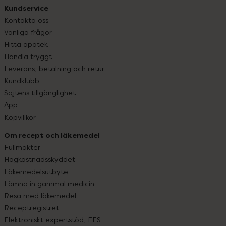
Kundservice
Kontakta oss
Vanliga frågor
Hitta apotek
Handla tryggt
Leverans, betalning och retur
Kundklubb
Sajtens tillgänglighet
App
Köpvillkor
Om recept och läkemedel
Fullmakter
Högkostnadsskyddet
Läkemedelsutbyte
Lämna in gammal medicin
Resa med läkemedel
Receptregistret
Elektroniskt expertstöd, EES