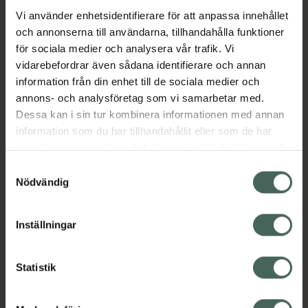
anti-kolik-ventil för att ge det bästa
Vi använder enhetsidentifierare för att anpassa innehållet
mjölkflödet till din bebis. Sugdelen är tillverkad
och annonserna till användarna, tillhandahålla funktioner
av naturgummilatex. De övriga delarna är
för sociala medier och analysera vår trafik. Vi
tillverkade i 100% livsmedelsgodkänt material.
vidarebefordrar även sådana identifierare och annan
Uppfyller Europastandard EN14350.
information från din enhet till de sociala medier och
Jämförpris
189,95 kr
/
st
annons- och analysföretag som vi samarbetar med.
Dessa kan i sin tur kombinera informationen med annan
EAN:
05713795265732
information som du har tillhandahållit eller som de har
Kategorier:
samlat in när du har använt deras tjänster. Samtycke till
cookies är frivilligt och du kan när som helst ändra eller
Amning och matning
Barn och föräldrar
Samtyckesval
återkalla ditt samtycke via webbplatsens
Nappflaskor och dinappar
Nödvändig
cookieinställningar. Ett återkallat samtycke påverkar inte
lagligheten av behandling som skett innan återkallelsen.
Inställningar
Innehåll
Visa
Statistik
Instruktioner
Visa