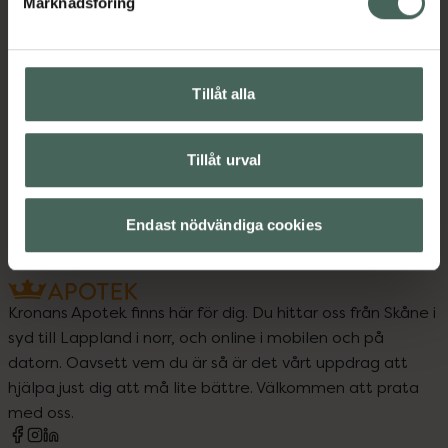
Marknadsföring
Upptäck flera produkter inom
Amning och matning
Tillåt alla
Barn och föräldrar
Tillåt urval
Nappflaskor och dinappar
Endast nödvändiga cookies
Kronans Apotek finns här för dig. Du hittar oss från Skåne i
syd till Lappland i norr, och online i mobilen och på
datorn. Oavsett vem du är så är det vårt uppdrag att
hjälpa just dig att må lite bättre. Välkommen att prata
med oss.