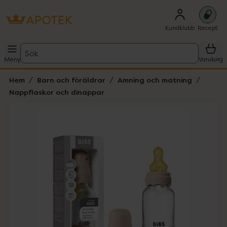
Kundklubb
Recept
Sök
Meny
Varukorg
Hem
Barn och föräldrar
Amning och matning
Nappflaskor och dinappar
Hoppa över Lista
Lista: . Innehåller 4 objekt.