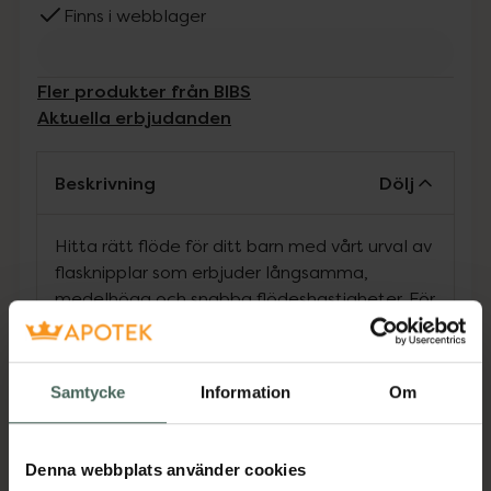
Finns i webblager
Fler produkter från BIBS
Aktuella erbjudanden
Beskrivning
Dölj
Hitta rätt flöde för ditt barn med vårt urval av
flasknipplar som erbjuder långsamma,
medelhöga och snabba flödeshastigheter. För
ammade bebisar rekommenderas en långsam
hastighet för att efterlikna amning, medan
mjölkersättning kan dra nytta av en snabbare
Samtycke
Information
Om
takt. Håll ett öga på din babys komfortnivå
och lätthet för att hitta den perfekta
passformen. Flasknipplarna är gjorda av mjuk
Denna webbplats använder cookies
naturgummilatex.