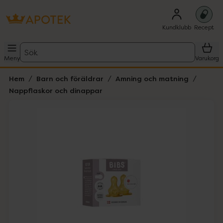
Kundklubb
Recept
Sök
Meny
Varukorg
Hem
Barn och föräldrar
Amning och matning
Nappflaskor och dinappar
Hoppa över Lista
Lista: . Innehåller 2 objekt.