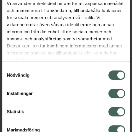
Vi använder enhetsidentifierare för att anpassa innehållet
och annonserna till användarna, tillhandahålla funktioner
Obs: Detta köp inkluderar endast flasknipplar.
för sociala medier och analysera vår trafik. Vi
Alla extra delar måste köpas separat
vidarebefordrar även sådana identifierare och annan
information från din enhet till de sociala medier och
Jämförpris
79,95 kr
/
st
annons- och analysföretag som vi samarbetar med.
EAN:
05713795265268
Dessa kan i sin tur kombinera informationen med annan
information som du har tillhandahållit eller som de har
Kategorier:
samlat in när du har använt deras tjänster. Samtycke till
Amning och matning
Barn och föräldrar
cookies är frivilligt och du kan när som helst ändra eller
Samtyckesval
Nappflaskor och dinappar
återkalla ditt samtycke via webbplatsens
Nödvändig
cookieinställningar. Ett återkallat samtycke påverkar inte
lagligheten av behandling som skett innan återkallelsen.
Innehåll
Visa
Inställningar
Instruktioner
Visa
Statistik
Marknadsföring