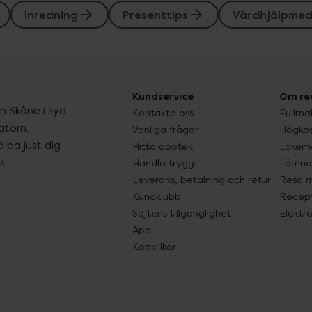
Inredning
Presenttips
Vårdhjälpmed
Kundservice
Om re
ån Skåne i syd
Kontakta oss
Fullma
atorn.
Vanliga frågor
Högkos
lpa just dig
Hitta apotek
Läkem
s.
Handla tryggt
Lämna 
Leverans, betalning och retur
Resa 
Kundklubb
Recept
Sajtens tillgänglighet
Elektr
App
Köpvillkor