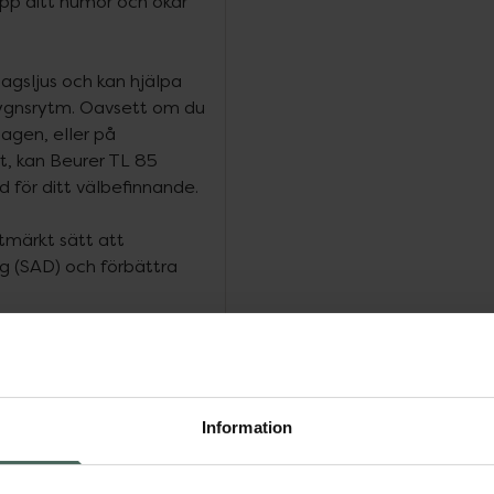
pp ditt humör och ökar
agsljus och kan hjälpa
dygnsrytm. Oavsett om du
agen, eller på
t, kan Beurer TL 85
d för ditt välbefinnande.
tmärkt sätt att
g (SAD) och förbättra
 ljusfördelning och en
er dig välja mellan 30 och
Information