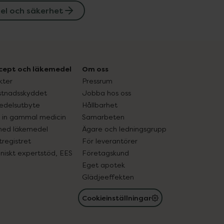
el och säkerhet
cept och läkemedel
Om oss
kter
Pressrum
tnadsskyddet
Jobba hos oss
edelsutbyte
Hållbarhet
in gammal medicin
Samarbeten
med läkemedel
Ägare och ledningsgrupp
registret
För leverantörer
oniskt expertstöd, EES
Företagskund
Eget apotek
Glädjeeffekten
Cookieinställningar