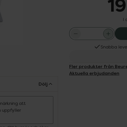
19
I
Snabba leve
Fler produkter från Beur
Aktuella erbjudanden
Dölj
märkning att
 uppfyller