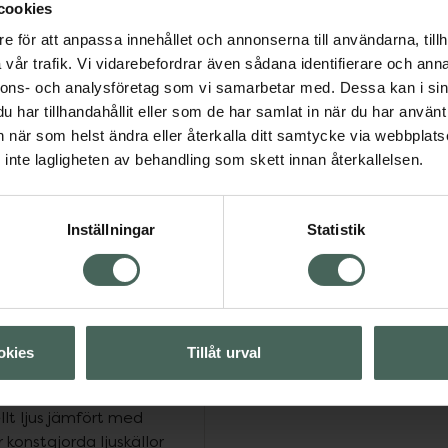
vstånd av ca. 25 cm och
cookies
x vid ca. 20 cm.
e för att anpassa innehållet och annonserna till användarna, tillh
n minnesfunktion för din
vår trafik. Vi vidarebefordrar även sådana identifierare och anna
nnons- och analysföretag som vi samarbetar med. Dessa kan i sin
ack vare sin LED-teknik.
har tillhandahållit eller som de har samlat in när du har använt 
tuitiv.
an när som helst ändra eller återkalla ditt samtycke via webbplats
arande och mångsidig. Du
inte lagligheten av behandling som skett innan återkallelsen.
er hänga den på väggen.
et är nära naturligt
Inställningar
Statistik
ket betyder att den kan
med naturligt ljus.
cera lampan i optimal
okies
Tillåt urval
 realistiska återgivningen
llt ljus jämfört med
r konstgjorda ljuskällor