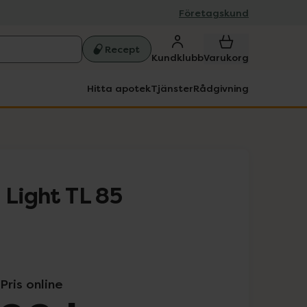
Företagskund
Recept
Kundklubb
Varukorg
Hitta apotek
Tjänster
Rådgivning
 Light TL 85
Pris online