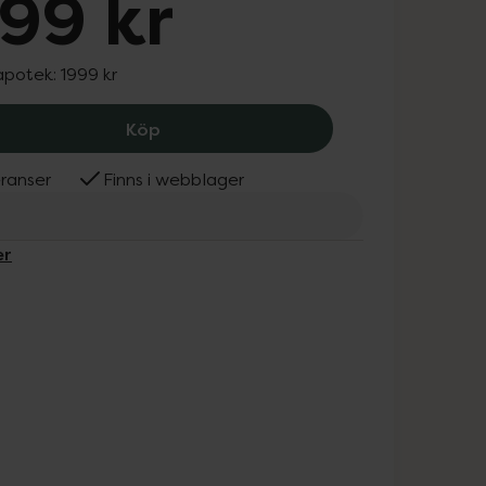
99 kr
 apotek:
1999 kr
Beurer Bright Light TL 85, 1999 kr.
Köp
ranser
Finns i webblager
er