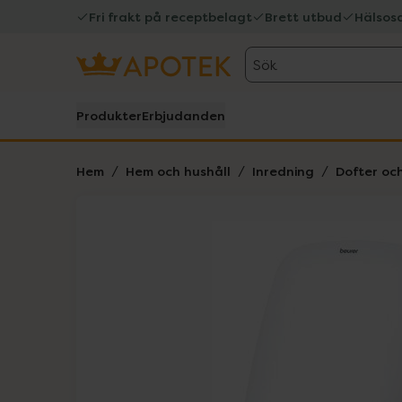
Fri frakt på receptbelagt
Brett utbud
Hälsos
Sök
Produkter
Erbjudanden
Hem
Hem och hushåll
Inredning
Dofter och
Hoppa över Lista
Lista: . Innehåller 2 objekt.