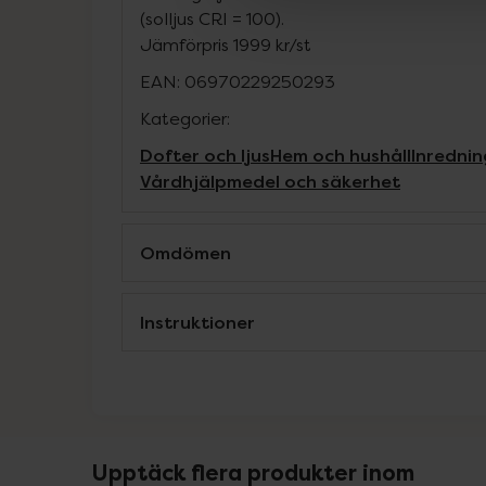
(solljus CRI = 100).
Jämförpris
1999 kr
/
st
EAN:
06970229250293
Kategorier:
Dofter och ljus
Hem och hushåll
Inrednin
Vårdhjälpmedel och säkerhet
Omdömen
Instruktioner
Upptäck flera produkter inom