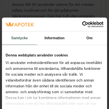
Beurer BR 90 använder värme för att minska
klåda, svullnad och för att påskynda
läkningsprocessen. Den har två olika program
för att passa dina behov och din
hudkänslighet.
Samtycke
Information
Om
Värmen hjälper till att bryta ner de proteiner
eller toxiner som orsakar den allergiska
reaktionen vid ett insektsbett, och även öka
Denna webbplats använder cookies
blodflödet till området, vilket kan minska
inflammation och främja läkning.
Vi använder enhetsidentifierare för att anpassa innehållet
och annonserna till användarna, tillhandahålla funktioner
Beurer BR 90 är lätt att använda, värms
för sociala medier och analysera vår trafik. Vi
snabbt upp och har en modern, behändig
vidarebefordrar även sådana identifierare och annan
design. Den är perfekt såväl i hemmet som på
information från din enhet till de sociala medier och
resande fot.
annons- och analysföretag som vi samarbetar med.
Dessa kan i sin tur kombinera informationen med annan
Produktegenskaper:
information som du har tillhandahållit eller som de har