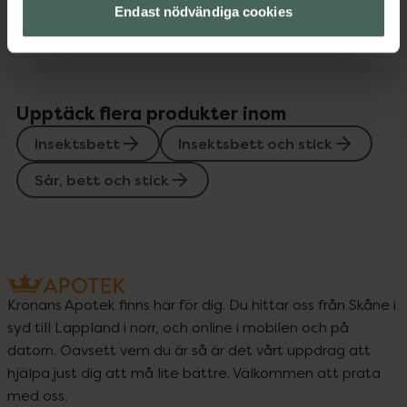
Endast nödvändiga cookies
Sår, bett och stick
Upptäck flera produkter inom
Insektsbett
Insektsbett och stick
Sår, bett och stick
Kronans Apotek finns här för dig. Du hittar oss från Skåne i
syd till Lappland i norr, och online i mobilen och på
datorn. Oavsett vem du är så är det vårt uppdrag att
hjälpa just dig att må lite bättre. Välkommen att prata
med oss.