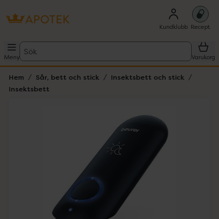
Kundklubb
Recept
Sök
Meny
Varukorg
Hem
Sår, bett och stick
Insektsbett och stick
Insektsbett
Hoppa över Lista
Lista: . Innehåller 4 objekt.