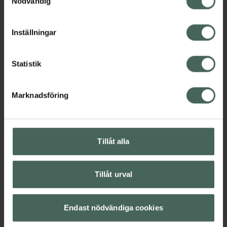
Nödvändig
framtagen för att användas tillsammans med
cookieinställningar. Ett återkallat samtycke påverkar inte
mat och passar särskilt vid större eller mer
lagligheten av behandling som skett innan återkallelsen.
näringstäta måltider.
Inställningar
EAN:
07350062787764
Statistik
Kategorier:
Kost och hälsa
Kosttillskott
Kosttillskott
Mage
Matsmältning och enzymer
Marknadsföring
Innehåll
Visa
Tillåt alla
Instruktioner
Visa
Tillåt urval
Endast nödvändiga cookies
Upptäck flera produkter inom