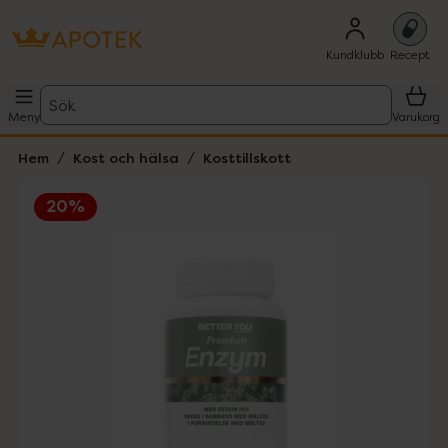
Kundklubb
Recept
Sök
Meny
Varukorg
Hem
Kost och hälsa
Kosttillskott
20%
Hoppa över Lista
Lista: . Innehåller 1 objekt.