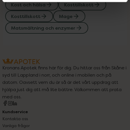
Kost och hälsa
Kosttillskott
Kosttillskott
Mage
Matsmältning och enzymer
Kronans Apotek finns här för dig. Du hittar oss från Skåne i
syd till Lappland i norr, och online i mobilen och på
datorn. Oavsett vem du är så är det vårt uppdrag att
hjälpa just dig att må lite bättre. Välkommen att prata
med oss.
Kundservice
Kontakta oss
Vanliga frågor