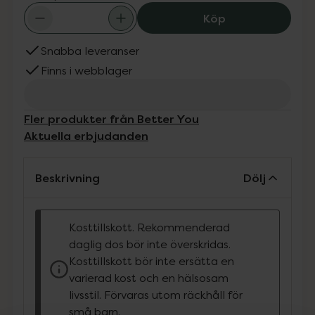
Better You Pre
Köp
Snabba leveranser
Finns i webblager
Fler produkter från Better You
Aktuella erbjudanden
Beskrivning
Dölj
Kosttillskott. Rekommenderad
daglig dos bör inte överskridas.
Kosttillskott bör inte ersätta en
varierad kost och en hälsosam
livsstil. Förvaras utom räckhåll för
små barn.