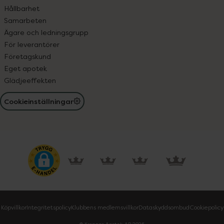
Hållbarhet
Samarbeten
Ägare och ledningsgrupp
För leverantörer
Företagskund
Eget apotek
Glädjeeffekten
Cookieinställningar
Köpvillkor
Integritetspolicy
Klubbens medlemsvillkor
Dataskyddsombud
Cookiepolicy
© Kronans Apotek AB
2026