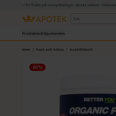
Fri frakt på receptbelagt
Brett utbud
Hälsos
Sök
Produkter
Erbjudanden
Hem
Kost och hälsa
Kosttillskott
20%
Hoppa över Lista
Lista: . Innehåller 4 objekt.