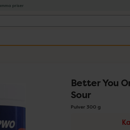
amma priser
Better You O
Sour
Pulver 300 g
Ka