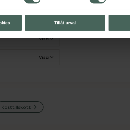
t
okies
Tillåt urval
Visa
Visa
Kosttillskott