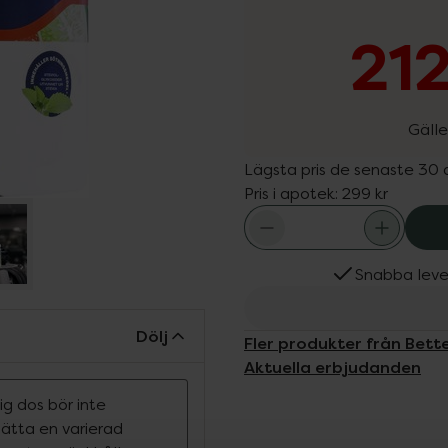
212
Gälle
Lägsta pris de senaste 30
Pris i apotek:
299 kr
Snabba leve
Dölj
Fler produkter från Bett
Aktuella erbjudanden
g dos bör inte
rsätta en varierad