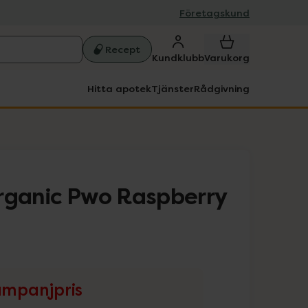
Företagskund
Recept
Kundklubb
Varukorg
Hitta apotek
Tjänster
Rådgivning
rganic Pwo Raspberry
mpanjpris