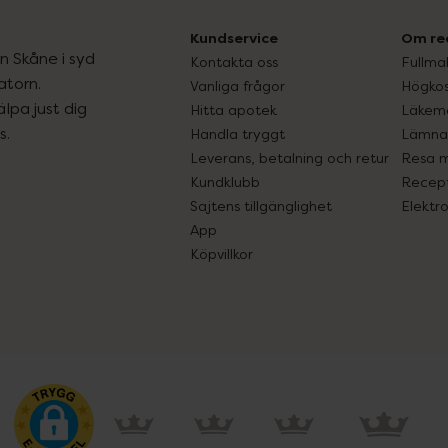
Kundservice
Om re
ån Skåne i syd
Kontakta oss
Fullma
atorn.
Vanliga frågor
Högkos
lpa just dig
Hitta apotek
Läkem
s.
Handla tryggt
Lämna 
Leverans, betalning och retur
Resa 
Kundklubb
Recept
Sajtens tillgänglighet
Elektr
App
Köpvillkor