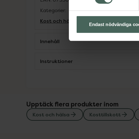
Kategorier:
Kost och hälsa
Kosttillskott
Kosttillskot
Endast nödvändiga co
Innehåll
Instruktioner
Upptäck flera produkter inom
Kost och hälsa
Kosttillskott