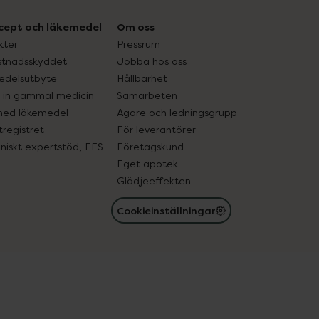
cept och läkemedel
Om oss
kter
Pressrum
tnadsskyddet
Jobba hos oss
edelsutbyte
Hållbarhet
in gammal medicin
Samarbeten
med läkemedel
Ägare och ledningsgrupp
registret
För leverantörer
oniskt expertstöd, EES
Företagskund
Eget apotek
Glädjeeffekten
Cookieinställningar