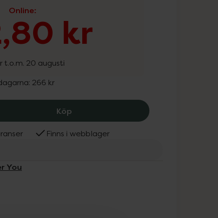
Online
:
,80 kr
r t.o.m. 20 augusti
 dagarna:
266 kr
Better You Organic Pwo Raspberry Sou
Köp
ranser
Finns i webblager
er You