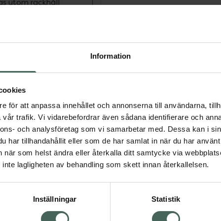
ras utom räckhåll
daptogener, BCAA och
Information
ic PWO har en unika
ika bra inför träning som
cookies
e för att anpassa innehållet och annonserna till användarna, tillh
bidrar till ökad
vår trafik. Vi vidarebefordrar även sådana identifierare och anna
tt öka vakenheten. Koffein
nnons- och analysföretag som vi samarbetar med. Dessa kan i sin
har tillhandahållit eller som de har samlat in när du har använt 
an när som helst ändra eller återkalla ditt samtycke via webbplats
inte lagligheten av behandling som skett innan återkallelsen.
. Innehåller
Inställningar
Statistik