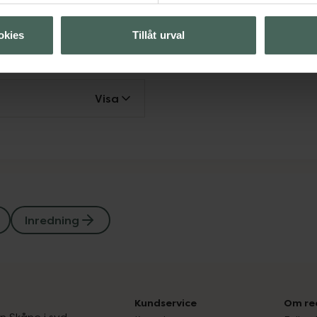
g
okies
Tillåt urval
Visa
Visa
Inredning
Kundservice
Om re
ån Skåne i syd