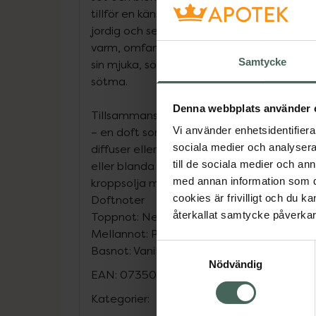
tillför en känsla av ljus och elegans.Patcho
jordig och sensuell doft som förankrar bl
varm, omfamnande atmosfär.Vanilj Runda
Samtycke
sin mjuka, söta och balsamiska ton som till
sötma.
Denna webbplats använder 
Tillsammans skapar dessa tre oljor en fylli
Vi använder enhetsidentifierar
– en doft som känns både inbjudande och e
sociala medier och analysera 
diffuser eller aromalampa för att förhöja
till de sociala medier och a
eller blanda ut i en vegetabilisk olja för 
med annan information som du 
kroppsolja med lyxig känsla.
cookies är frivilligt och du k
Doftnoter
återkallat samtycke påverkar 
Toppnot: Neroli – frisk, blommig citrus
Mellannot: Patchouli – jordig, varm och sen
Samtyckesval
Basnot: Vanilj – söt, mjuk och exklusiv
Nödvändig
EAN:
07350062787511
Kategorier: