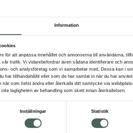
uli Bidrar med en djup,
andningen och skapar en
r av kompositionen med
Information
för en len och exklusiv
cookies
g och sofistikerad helhet
e för att anpassa innehållet och annonserna till användarna, tillh
xklusiv. Använd i en
vår trafik. Vi vidarebefordrar även sådana identifierare och anna
 stämningen i rummet,
nnons- och analysföretag som vi samarbetar med. Dessa kan i sin
en egen massage- eller
har tillhandahållit eller som de har samlat in när du har använt 
an när som helst ändra eller återkalla ditt samtycke via webbplats
inte lagligheten av behandling som skett innan återkallelsen.
suell
Inställningar
Statistik