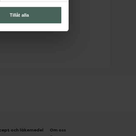
Tillåt alla
cept och läkemedel
Om oss