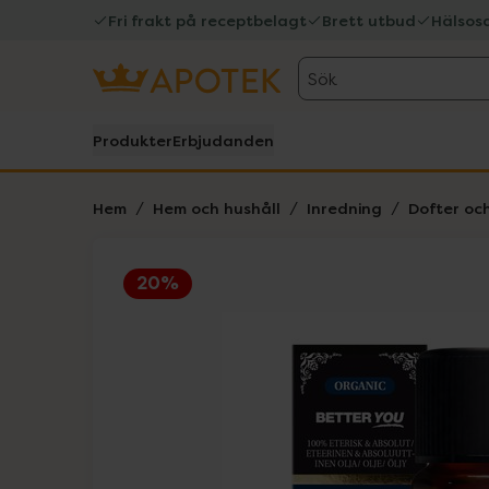
Fri frakt på receptbelagt
Brett utbud
Hälsos
Sök
Produkter
Erbjudanden
Hem
Hem och hushåll
Inredning
Dofter och
20%
Hoppa över Lista
Lista: . Innehåller 1 objekt.