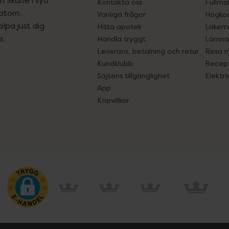
Kontakta oss
Fullma
atorn.
Vanliga frågor
Högkos
lpa just dig
Hitta apotek
Läkem
s.
Handla tryggt
Lämna 
Leverans, betalning och retur
Resa 
Kundklubb
Recept
Sajtens tillgänglighet
Elektr
App
Köpvillkor