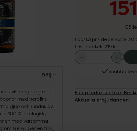
15
Gälle
Lägsta pris de senaste 30
Pris i apotek:
219 kr
Snabba leve
Dölj
är du vill omge dig med
Fler produkter från Bett
 öppnar med nerolins
Aktuella erbjudanden
arma djup och rundas av
a är 100 % ekologisk,
tvunnen med varsamma
arom:Neroli Ger en frisk,
som lyfter doften och