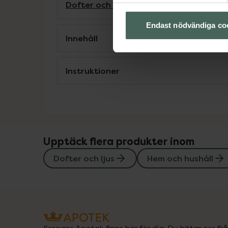
Dofter och ljus
Hem och hushåll
Inrednin
Endast nödvändiga co
Innehåll
Instruktioner
Upptäck flera produkter inom
Dofter och ljus
Hem och hushåll
Kronans Apotek finns här för dig. Du hittar oss fr