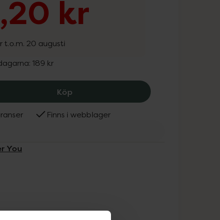
1,20 kr
r t.o.m. 20 augusti
 dagarna:
189 kr
Better You Lyxolja EKO Eterisk, 151.2 k
Köp
ranser
Finns i webblager
er You