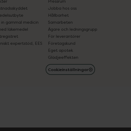
kter
Pressrum
tnadsskyddet
Jobba hos oss
edelsutbyte
Hållbarhet
in gammal medicin
Samarbeten
med läkemedel
Ägare och ledningsgrupp
registret
För leverantörer
oniskt expertstöd, EES
Företagskund
Eget apotek
Glädjeeffekten
Cookieinställningar