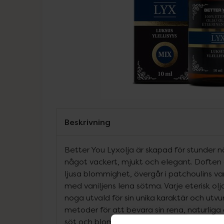
Beskrivning
Better You Lyxolja är skapad för stunder n
något vackert, mjukt och elegant. Doften
ljusa blommighet, övergår i patchoulins v
med vaniljens lena sötma. Varje eterisk olj
noga utvald för sin unika karaktär och u
metoder för att bevara sin rena, naturliga 
söt och blommig ton med inslag av citrus 