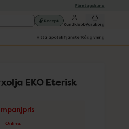
Företagskund
Recept
Kundklubb
Varukorg
Hitta apotek
Tjänster
Rådgivning
yxolja EKO Eterisk
mpanjpris
Online
: