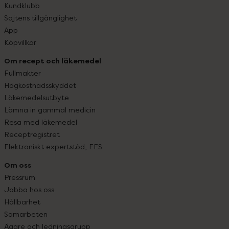
Kundklubb
Sajtens tillgänglighet
App
Köpvillkor
Om recept och läkemedel
Fullmakter
Högkostnadsskyddet
Läkemedelsutbyte
Lämna in gammal medicin
Resa med läkemedel
Receptregistret
Elektroniskt expertstöd, EES
Om oss
Pressrum
Jobba hos oss
Hållbarhet
Samarbeten
Ägare och ledningsgrupp