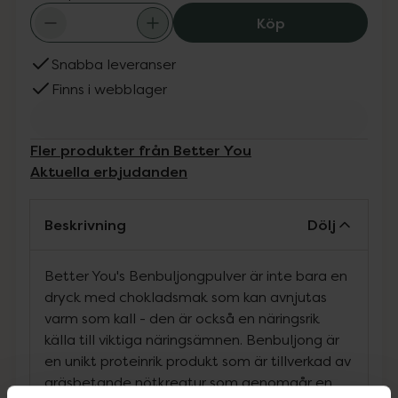
Better You Benb
Köp
Snabba leveranser
Finns i webblager
Fler produkter från Better You
Aktuella erbjudanden
Beskrivning
Dölj
Better You's Benbuljongpulver är inte bara en
dryck med chokladsmak som kan avnjutas
varm som kall - den är också en näringsrik
källa till viktiga näringsämnen. Benbuljong är
en unikt proteinrik produkt som är tillverkad av
gräsbetande nötkreatur som genomgår en