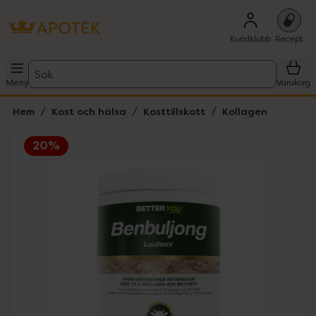
Kundklubb
Recept
Sök
Meny
Varukorg
Hem
Kost och hälsa
Kosttillskott
Kollagen
20%
Hoppa över Lista
Lista: . Innehåller 2 objekt.