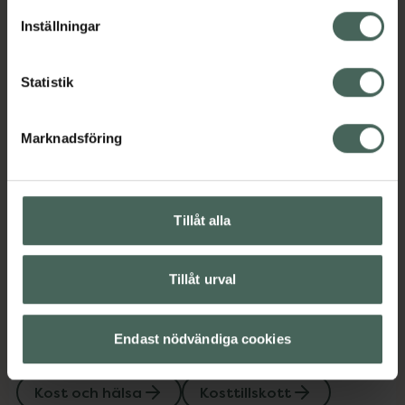
lagligheten av behandling som skett innan återkallelsen.
EAN:
07350062785913
Inställningar
Kategorier:
Kollagen
Kollagen
Kost och hälsa
Statistik
Kosttillskott
Kosttillskott
Marknadsföring
Innehåll
Visa
Tillåt alla
Instruktioner
Visa
Tillåt urval
Upptäck flera produkter inom
Endast nödvändiga cookies
Kollagen
Kollagen
Kost och hälsa
Kosttillskott