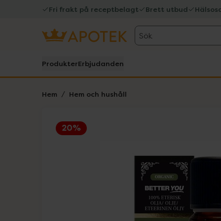
Fri frakt på receptbelagt
Brett utbud
Hälsos
Sök
Produkter
Erbjudanden
Hem
Hem och hushåll
20%
Hoppa över Lista
Lista: . Innehåller 1 objekt.