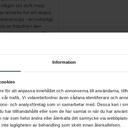
ch något söt doft med
olja använts för att skapa
anbarrsolja - en naturligt
la av fräschör i den
n avslappnad atmosfär.
ften bidrar till en lugn
 fräsch och söt doft,
ffekt. Många uppskattar
vkopplande atmosfär som
Information
koncentrerade och skall
 direkt på
 av den eteriska oljan i
cookies
er personligt önskad
e för att anpassa innehållet och annonserna till användarna, tillh
rsiktigt hälla
vår trafik. Vi vidarebefordrar även sådana identifierare och anna
arna. Ångan som frigörs
nnons- och analysföretag som vi samarbetar med. Dessa kan i sin
kapar en aromatisk och
har tillhandahållit eller som de har samlat in när du har använt 
 andas in den
an när som helst ändra eller återkalla ditt samtycke via webbplats
d behov under din
inte lagligheten av behandling som skett innan återkallelsen.