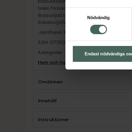
bastusession för att hålla ångan fräsch oc
tiden.Ta bastuupplevelsen till nästa nivå m
Samtyckesval
Bastuolja!Doftnoter:Basnot: Granbarrsolj
Nödvändig
EnbärsoljaToppnot: Grapefruktolja"
Jämförpris
16,90 kr
/
ml
EAN:
07350062786699
Kategorier:
Endast nödvändiga co
Hem och hushåll
Omdömen
Innehåll
Instruktioner