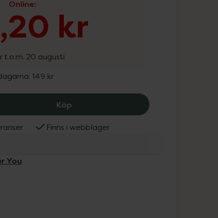
Online
:
9,20 kr
r t.o.m. 20 augusti
 dagarna:
149 kr
Better you Bastuolja EKO Eterisk, 119.
Köp
ranser
Finns i webblager
er You