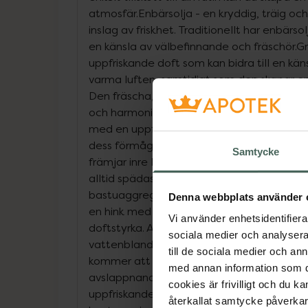
atmosfär.Enbärsolja - en kryddig, träig o
inslag av friskhet. Traditionellt har enbärs
en känsla av välbefinnande och fräschör.Gr
uppfriskande doft som kan bidra till en käns
varma luften, samtidigt som den skapar e
Den fräscha, skogsaktiga och balsamiska do
och harmonisk miljö.Grapefruktolja - har en
med en uppfriskande och energigivande e
dess förmåga att skapa en positiv och a
Samtycke
främjar inre lugn.Eteriska oljor är mycket 
alltid spädas ut. Bastuoljan får INTE hällas
bastuaggregatet. Blanda cirka 5-10 droppar
Denna webbplats använder 
en hink med vatten ? justera mängden eft
Vi använder enhetsidentifierar
doftstyrka. Använd en bastuskopa för att fö
sociala medier och analysera 
vattenblandningen över de heta bastusten
till de sociala medier och a
kommer att sprida oljan i bastun, vilket s
med annan information som du 
avslappnande miljö. Sätt dig bekvämt och
cookies är frivilligt och du k
uppfriskande ångan. Upprepa processen vi
återkallat samtycke påverkar 