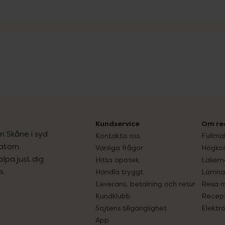
Kundservice
Om re
ån Skåne i syd
Kontakta oss
Fullma
atorn.
Vanliga frågor
Högkos
lpa just dig
Hitta apotek
Läkem
s.
Handla tryggt
Lämna 
Leverans, betalning och retur
Resa 
Kundklubb
Recept
Sajtens tillgänglighet
Elektr
App