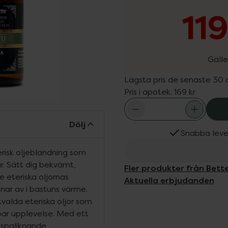
11
Gälle
Lägsta pris de senaste 30
Pris i apotek:
169 kr
Dölj
Snabba leve
risk oljeblandning som
r. Sätt dig bekvämt,
Fler produkter från Bett
 eteriska oljornas
Aktuella erbjudanden
ar av i bastuns värme.
valda eteriska oljor som
bar upplevelse. Med ett
en spaliknande