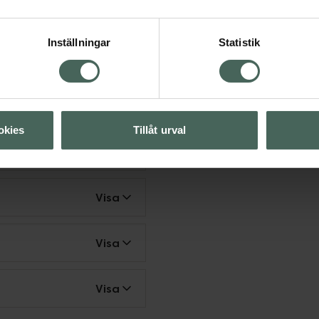
h njutbar under hela
ed vår eteriska
aMellannot:
Inställningar
Statistik
okies
Tillåt urval
Visa
Visa
Visa