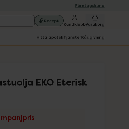
Företagskund
Recept
Kundklubb
Varukorg
Hitta apotek
Tjänster
Rådgivning
astuolja EKO Eterisk
mpanjpris