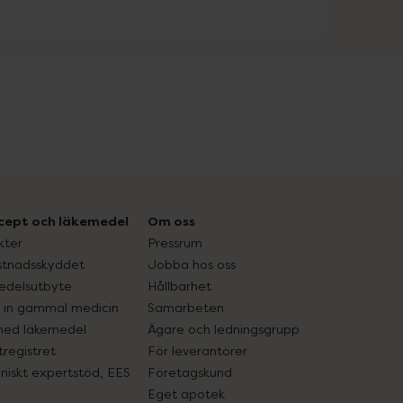
cept och läkemedel
Om oss
kter
Pressrum
tnadsskyddet
Jobba hos oss
edelsutbyte
Hållbarhet
in gammal medicin
Samarbeten
med läkemedel
Ägare och ledningsgrupp
registret
För leverantörer
oniskt expertstöd, EES
Företagskund
Eget apotek