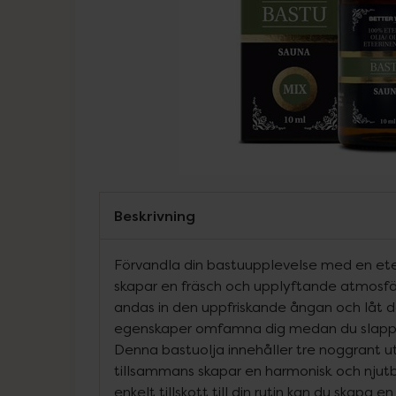
Beskrivning
Förvandla din bastuupplevelse med en ete
skapar en fräsch och upplyftande atmosfä
andas in den uppfriskande ångan och låt de
egenskaper omfamna dig medan du slappn
Denna bastuolja innehåller tre noggrant ut
tillsammans skapar en harmonisk och njut
enkelt tillskott till din rutin kan du skapa 