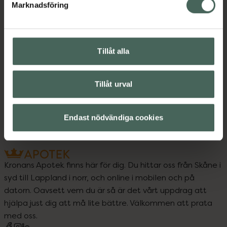
Kategorier:
Marknadsföring
Innehåll
Visa
Tillåt alla
Instruktioner
Visa
Tillåt urval
Endast nödvändiga cookies
Kronans Apotek finns här för dig. Du hittar oss från Skåne i
syd till Lappland i norr, och online i mobilen och på
datorn. Oavsett vem du är så är det vårt uppdrag att
hjälpa just dig att må lite bättre. Välkommen att prata
med oss.