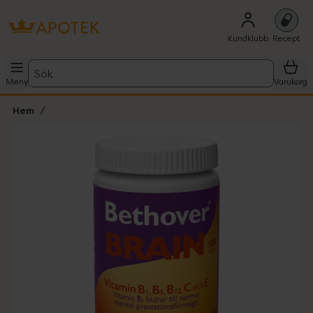
Kundklubb
Recept
Sök
Meny
Varukorg
Hem
Hoppa över Lista
Lista: . Innehåller 1 objekt.